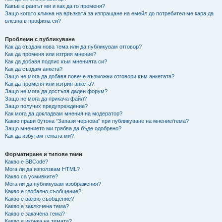
Какъв е рангът ми и как да го променя?
Защо когато кликна на връзката за изпращане на емейл до потребител ме кара да
влезна в профила си?
Проблеми с публикуване
Как да създам нова тема или да публикувам отговор?
Как да променя или изтрия мнение?
Как да добавя подпис към мненията си?
Как да създам анкета?
Защо не мога да добавя повече възможни отговори към анкетата?
Как да променя или изтрия анкета?
Защо не мога да достъпя даден форум?
Защо не мога да прикача файл?
Защо получих предупреждение?
Как мога да докладвам мнения на модератор?
Какво прави бутона “Запази чернова” при публикуване на мнение/тема?
Защо мнението ми трябва да бъде одобрено?
Как да избутам темата ми?
Форматиране и типове теми
Какво е BBCode?
Мога ли да използвам HTML?
Какво са усмивките?
Мога ли да публикувам изображения?
Какво е глобално съобщение?
Какво е важно съобщение?
Какво е заключена тема?
Какво е закачена тема?
Какво е иконка на темата?