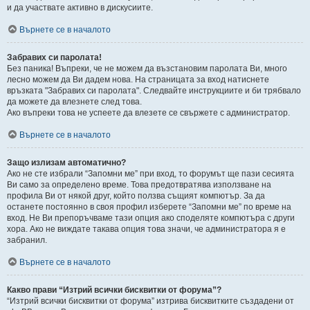
и да участвате активно в дискусиите.
Върнете се в началото
Забравих си паролата!
Без паника! Въпреки, че не можем да възстановим паролата Ви, много
лесно можем да Ви дадем нова. На страницата за вход натиснете
връзката "Забравих си паролата". Следвайте инструкциите и би трябвало
да можете да влезнете след това.
Ако въпреки това не успеете да влезете се свържете с администратор.
Върнете се в началото
Защо излизам автоматично?
Ако не сте избрали “Запомни ме” при вход, то форумът ще пази сесията
Ви само за определено време. Това предотвратява използване на
профила Ви от някой друг, който ползва същият компютър. За да
останете постоянно в своя профил изберете “Запомни ме” по време на
вход. Не Ви препоръчваме тази опция ако споделяте компютъра с други
хора. Ако не виждате такава опция това значи, че администратора я е
забранил.
Върнете се в началото
Какво прави “Изтрий всички бисквитки от форума”?
“Изтрий всички бисквитки от форума” изтрива бисквитките създадени от