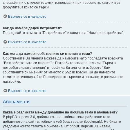
специфични с ключовите думи, използвани при търсенето, както и във
форумите, в които се търси.
Върнете се в началото
Как да намеря даден потребител?
Последвайте връзката “Потребители” и след това “Намери потребител”.
Върнете се в началото
Как мога да намеря собствените си мнения и теми?
Собствените Ви мнения можете да намерите като последвате връзката
“Виж собствените си мнения” в Потребителския панел или “Търси в
потребителските мнения” в профила Ви или като изберете “Виж
собствените си мнения” от менюто с Бързи връзки. За да намерите
темите си, използвайте Разширеното търсене и попълнете различните
настройки.
Върнете се в началото
Абонаменти
Каква е разликата между добавяне на любима тема и абонамент?
В phpBB версия 3.0, добавянето на любима тема работеше като
добавянето на сайт в любими в уеб браузъра ви (bookmark). Не бивате
уведомен когато темата е обновена. От phpBB версия 3.1 натам,