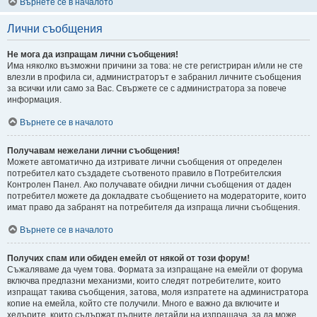
Върнете се в началото
Лични съобщения
Не мога да изпращам лични съобщения!
Има няколко възможни причини за това: не сте регистриран и/или не сте
влезли в профила си, администраторът е забранил личните съобщения
за всички или само за Вас. Свържете се с администратора за повече
информация.
Върнете се в началото
Получавам нежелани лични съобщения!
Можете автоматично да изтривате лични съобщения от определен
потребител като създадете съотвеното правило в Потребителския
Контролен Панел. Ако получавате обидни лични съобщения от даден
потребител можете да докладвате съобщението на модераторите, които
имат право да забранят на потребителя да изпраща лични съобщения.
Върнете се в началото
Получих спам или обиден емейл от някой от този форум!
Съжаляваме да чуем това. Формата за изпращане на емейли от форума
включва предпазни механизми, които следят потребителите, които
изпращат такива съобщения, затова, моля изпратете на администратора
копие на емейла, който сте получили. Много е важно да включите и
хедърите, които съдържат пълните детайли на изпращача, за да може