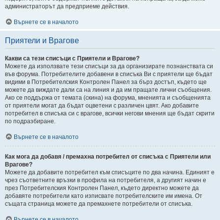
администраторът да предприеме действия.
Върнете се в началото
Приятели и Врагове
Какви са тези списъци с Приятели и Врагове?
Можете да използвате тези списъци за да организирате познанствата си
във форума. Потребителите добавени в списъка Ви с приятели ще бъдат
видими в Потребителския Контролен Панел за бърз достъп, където ще
можете да виждате дали са на линия и да им пращате лични съобщения.
Ако се поддържа от темата (скина) на форума, мненията и съобщенията
от приятели могат да бъдат оцветени с различен цвят. Ако добавите
потребител в списъка си с врагове, всички негови мнения ще бъдат скрити
по подразбиране.
Върнете се в началото
Как мога да добавя / премахна потребител от списъка с Приятели или
Врагове?
Можете да добавите потребител към списъците по два начина. Единият е
чрез съответните връзки в профила на потребителя, а другият начин е
през Потребителския Контролен Панел, където директно можете да
добавяте потребители като изписвате потребителските им имена. От
същата страница можете да премахнете потребители от списъка.
Върнете се в началото