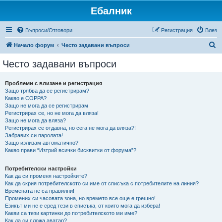
Ебалник
Въпроси/Отговори
Регистрация
Влез
Т
Начало форум
Често задавани въпроси
ъ
Често задавани въпроси
р
с
Проблеми с влизане и регистрация
Защо трябва да се регистрирам?
е
Какво е COPPA?
н
Защо не мога да се регистрирам
Регистрирах се, но не мога да вляза!
е
Защо не мога да вляза?
Регистрирах се отдавна, но сега не мога да вляза?!
Забравих си паролата!
Защо излизам автоматично?
Какво прави “Изтрий всички бисквитки от форума”?
Потребителски настройки
Как да си променя настройките?
Как да скрия потребителското си име от списъка с потребителите на линия?
Времената не са правилни!
Промених си часовата зона, но времето все още е грешно!
Езикът ми не е сред тези в списъка, от които мога да избера!
Какви са тези картинки до потребителското ми име?
Как да си сложа аватар?