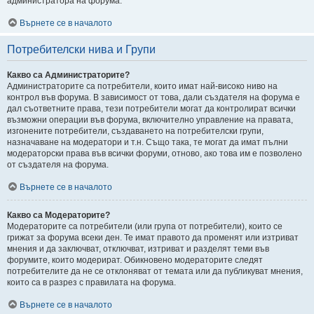
администратора на форума.
Върнете се в началото
Потребителски нива и Групи
Какво са Администраторите?
Администраторите са потребители, които имат най-високо ниво на
контрол във форума. В зависимост от това, дали създателя на форума е
дал съответните права, тези потребители могат да контролират всички
възможни операции във форума, включително управление на правата,
изгонените потребители, създаването на потребителски групи,
назначаване на модератори и т.н. Също така, те могат да имат пълни
модераторски права във всички форуми, отново, ако това им е позволено
от създателя на форума.
Върнете се в началото
Какво са Модераторите?
Модераторите са потребители (или група от потребители), които се
грижат за форума всеки ден. Те имат правото да променят или изтриват
мнения и да заключват, отключват, изтриват и разделят теми във
форумите, които модерират. Обикновено модераторите следят
потребителите да не се отклоняват от темата или да публикуват мнения,
които са в разрез с правилата на форума.
Върнете се в началото