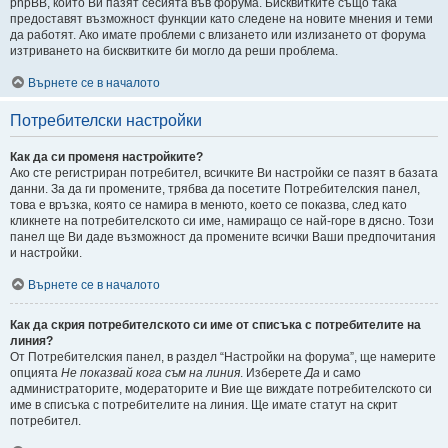
phpBB, които Ви пазят сесията във форума. Бисквитките също така
предоставят възможност функции като следене на новите мнения и теми
да работят. Ако имате проблеми с влизането или излизането от форума
изтриването на бисквитките би могло да реши проблема.
Върнете се в началото
Потребителски настройки
Как да си променя настройките?
Ако сте регистриран потребител, всичките Ви настройки се пазят в базата
данни. За да ги промените, трябва да посетите Потребителския панел,
това е връзка, която се намира в менюто, което се показва, след като
кликнете на потребителското си име, намиращо се най-горе в дясно. Този
панел ще Ви даде възможност да промените всички Ваши предпочитания
и настройки.
Върнете се в началото
Как да скрия потребителското си име от списъка с потребителите на
линия?
От Потребителския панел, в раздел “Настройки на форума”, ще намерите
опцията
Не показвай кога съм на линия
. Изберете
Да
и само
администраторите, модераторите и Вие ще виждате потребителското си
име в списъка с потребителите на линия. Ще имате статут на скрит
потребител.