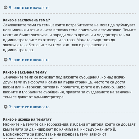
Върнете се в началото
Какво е заключена тема?
Заключените теми са теми, в които потребителите не могат да публикуват
нови мнения и всяка анкета в такава тема приключва автоматично. Темите
могат да бъдат заключвани поради много причини и модераторите или
администраторите са отговорни за това. Можете също така да
заключвате собствените си теми, ако това е разрешено от
администратора.
Върнете се в началото
Какво е закачена тема?
Закачените теми се показват под важните съобщения, но над всички
други теми във форума и само на първа страница. Често те са доста
важни или интересни, затова ги прочетете, когато е възможно. Както
важните и глобалните съобщения, правата за създаването на закачени
теми се дават от администратора.
Върнете се в началото
Какво е иконка на темата?
Иконките на темите са изображения, избрани от автора, които се добавят
към темата за да индикират по някакъв начин съдържанието й.
Възможността за използване на иконки за теми зависи от