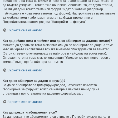
добавянето на тема в любими е повече като абониране за тема. Можете
да бъдете уведомен, когато тя е обновена. Абонамента, от друга страна,
ще Ви уведоми когато тема или форум бъдат обновени (например
публикувана е нова тема в някой под форум). Настройките за известяване
за любими теми и абонаменти могат да бъдат променяни в
Потребителския панел, раздел “Настройки на форума”.
Върнете се в началото
Как да добавя тема в любими или да се абонирам за дадена тема(и)?
Можете да добавите тема в любими или да се абонирате за дадена тема
като изберете съответната връзка в менюто “Инструменти за темата”
(бутон с гаечен ключ намиращ се най-горе и най-долу на всяка тема).
Отговарянето на тема с включена опция “Уведоми ме при нов отговор в
темата” също ще Ви абонира за темата.
Върнете се в началото
Как да се абонирам за даден форум(и)?
За да се абонирате за цял форум/раздел, натиснете връзката
“Абониране за форума”, която се намира в лентата най-долу на
страницата при отваряне на дадения форум/раздел.
Върнете се в началото
Как да прекратя абонаментите си?
За да прекратите абонаментите си отидете в Потребителския панел и