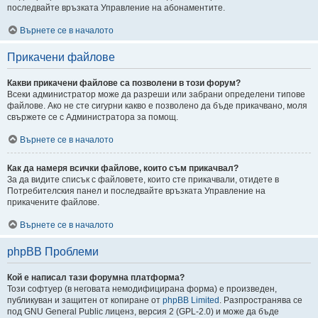
последвайте връзката Управление на абонаментите.
Върнете се в началото
Прикачени файлове
Какви прикачени файлове са позволени в този форум?
Всеки администратор може да разреши или забрани определени типове
файлове. Ако не сте сигурни какво е позволено да бъде прикачвано, моля
свържете се с Администратора за помощ.
Върнете се в началото
Как да намеря всички файлове, които съм прикачвал?
За да видите списък с файловете, които сте прикачвали, отидете в
Потребителския панел и последвайте връзката Управление на
прикачените файлове.
Върнете се в началото
phpBB Проблеми
Кой е написал тази форумна платформа?
Този софтуер (в неговата немодифицирана форма) е произведен,
публикуван и защитен от копиране от
phpBB Limited
. Разпространява се
под GNU General Public лиценз, версия 2 (GPL-2.0) и може да бъде