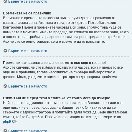
Върнете се в началото
Времената не са правилни!
Възможно е времената показани във форума да са от различна от
вашата часова зона. Ако това е така, то отидете в Потребителския
Контролен Панел и променете часовата си зона, спрямо това къде се
намирате в момента. Имайте предвид, че смяната на часовата зона, както
и повечето настройки са разрешени само за регистрирани потребители.
Ако не сте се регистрирали, сега е времето да го направите.
Върнете се в началото
Промених си часовата зона, но времето все още е грешно!
Ако сте сигурни, че сте избрали правилната часова зона и времето все
още не е правилно, тогава часовникът на сървъра най-вероятно е
грешен. Моля, уведомете администратора за да поправи проблема.
Върнете се в началото
Езикът ми не е сред тези в списъка, от които мога да избера!
Най вероятно администраторът не е инсталирал Вашият език или все
още никой не е превел форума на Вашият език. Опитайте се да се
свържете с администратора и попитайте дали може да бъде инсталиран
езикът, който Ви трябва. Повече информация можете да намерите на
phpBB
®.
Върнете се в началото