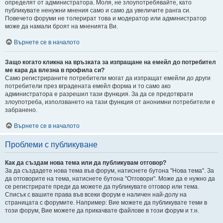
определят от администратора. Моля, не злоупотребявайте, като
публикувате ненужни мнения само и само да увеличите ранга си.
Повечето форуми не толерират това и модератор или администратор
може да намали броят на мненията Ви.
Върнете се в началото
Защо когато кликна на връзката за изпращане на емейл до потребител
ме кара да влезна в профила си?
Само регистрираните потребители могат да изпращат емейли до други
потребители през вградената емейл форма и то само ако
администратора е разрешил тази функция. За да се предотврати
злоупотреба, използването на тази функция от анонимни потребители е
забранено.
Върнете се в началото
Проблеми с публикуване
Как да създам нова тема или да публикувам отговор?
За да създадете нова тема във форум, натиснете бутона "Нова тема". За
да отговорите на тема, натиснете бутона "Отговори". Може да е нужно да
се регистрирате преди да можете да публикувате отговор или тема.
Списък с вашите права във всеки форум е наличен най-долу на
страницата с форумите. Например: Вие можете да публикувате теми в
този форум, Вие можете да прикачвате файлове в този форум и т.н.