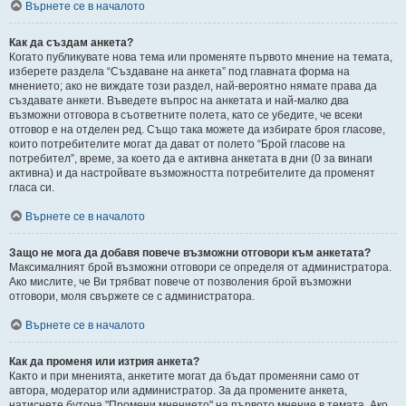
Върнете се в началото
Как да създам анкета?
Когато публикувате нова тема или променяте първото мнение на темата,
изберете раздела “Създаване на анкета” под главната форма на
мнението; ако не виждате този раздел, най-вероятно нямате права да
създавате анкети. Въведете въпрос на анкетата и най-малко два
възможни отговора в съответните полета, като се убедите, че всеки
отговор е на отделен ред. Също така можете да избирате броя гласове,
които потребителите могат да дават от полето “Брой гласове на
потребител”, време, за което да е активна анкетата в дни (0 за винаги
активна) и да настройвате възможността потребителите да променят
гласа си.
Върнете се в началото
Защо не мога да добавя повече възможни отговори към анкетата?
Максималният брой възможни отговори се определя от администратора.
Ако мислите, че Ви трябват повече от позволения брой възможни
отговори, моля свържете се с администратора.
Върнете се в началото
Как да променя или изтрия анкета?
Както и при мненията, анкетите могат да бъдат променяни само от
автора, модератор или администратор. За да промените анкета,
натиснете бутона "Промени мнението" на първото мнение в темата. Ако