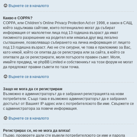
Върнете се в началото
Какво е COPPA?
COPPA, или Children’s Online Privacy Protection Act от 1998, е закон в САЩ,
който задължава сайтове, които потенциално могат да събират
информация от малолетни лица под 13 годишна възраст да имат
писменото разрешение на родител или някакъв друг вид легално
съглашение, позволяващо събирането на лична информация от лицето
под 13 годишна възраст. Ако не сте сигурни, че това е приложимо за Вас,
като някой, който се опитва да се регистрира или за сайта, в който се
опитвате да се регистрирате, моля потърсете правен съвет. Моля,
имайте предвид, че phpBB Limited и собственикът на този форум не могат
да предложат правни съвети по тази точка.
Върнете се в началото
Защо не мога да се регистрирам
Възможно е администраторът да е забранил регистрацията на нови
потребители. Също така е възможно администраторът да е забранил
достъпът от Вашият IP адрес или с потребителското Ви име. Свържете се
с администратора за повече информация.
Върнете се в началото
Регистрирах се, но не мога да вляза!
Първо, проверете дали сте въвели потребителското си име и парола