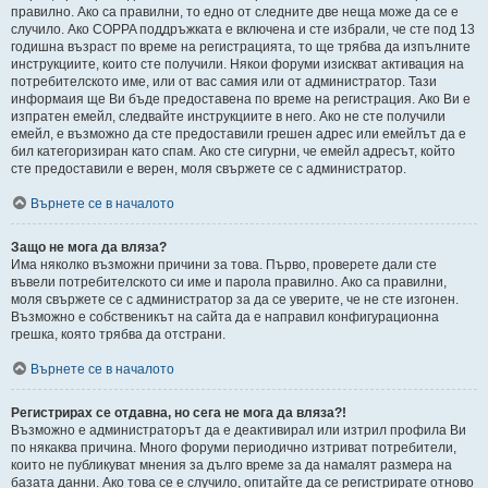
правилно. Ако са правилни, то едно от следните две неща може да се е
случило. Ако COPPA поддръжката е включена и сте избрали, че сте под 13
годишна възраст по време на регистрацията, то ще трябва да изпълните
инструкциите, които сте получили. Някои форуми изискват активация на
потребителското име, или от вас самия или от администратор. Тази
информаия ще Ви бъде предоставена по време на регистрация. Ако Ви е
изпратен емейл, следвайте инструкциите в него. Ако не сте получили
емейл, е възможно да сте предоставили грешен адрес или емейлът да е
бил категоризиран като спам. Ако сте сигурни, че емейл адресът, който
сте предоставили е верен, моля свържете се с администратор.
Върнете се в началото
Защо не мога да вляза?
Има няколко възможни причини за това. Първо, проверете дали сте
въвели потребителското си име и парола правилно. Ако са правилни,
моля свържете се с администратор за да се уверите, че не сте изгонен.
Възможно е собственикът на сайта да е направил конфигурационна
грешка, която трябва да отстрани.
Върнете се в началото
Регистрирах се отдавна, но сега не мога да вляза?!
Възможно е администраторът да е деактивирал или изтрил профила Ви
по някаква причина. Много форуми периодично изтриват потребители,
които не публикуват мнения за дълго време за да намалят размера на
базата данни. Ако това се е случило, опитайте да се регистрирате отново