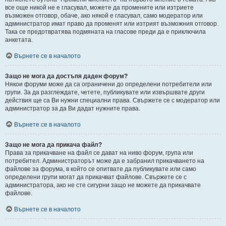
все още никой не е гласувал, можете да промените или изтриете
възможен отговор, обаче, ако някой е гласувал, само модератор или
администратор имат право да променят или изтрият възможния отговор.
Така се предотвратява подмяната на гласове преди да е приключила
анкетата.
Върнете се в началото
Защо не мога да достъпя даден форум?
Някои форуми може да са ограничени до определени потребители или
групи. За да разглеждате, четете, публикувате или извършвате други
действия ще са Ви нужни специални права. Свържете се с модератор или
администратор за да Ви дадат нужните права.
Върнете се в началото
Защо не мога да прикача файл?
Права за прикачване на файл се дават на ниво форум, група или
потребител. Администраторът може да е забранил прикачването на
файлове за форума, в който се опитвате да публикувате или само
определени групи могат да прикачват файлове. Свържете се с
администратора, ако не сте сигурни защо не можете да прикачвате
файлове.
Върнете се в началото