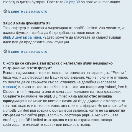
свободно дистрибутиран. Посетете
За phpBB
за повече информация.
Върнете се в началото
Защо я няма функцията X?
Този софтуер е написан и лицензиран от phpBB Limited. Ако мислите, че
дадена функция трябва да бъде добавена, моля посетете
phpBB център за идеи
, където можете да гласувате за съществуващи
идеи или да предложите нови функции.
Върнете се в началото
С кого да се свържа във връзка с нелегално и/или неморално
съдържание в този форум?
Всеки от администраторите, показани в списъка на страницата “Екипът”,
биха могли да отговорят на Вашите оплаквания. Ако не получите отговор,
то можете да се свържете със собственика на домейна (направете
справка
) или ако се хоства на безплатен хостинг (например Yahoo!, free.fr,
f2s.com, и т.н.), управата или отдела за оплаквания на този доставчик.
Обърнете внимание, че phpBB Limited няма
абсолютно никаква
юрисдикция
и не може по никакъв начин да бъде държана отговорна за
това как, къде или от кого се използва тази платформа. Не се свързвайте
с phpBB Limited във връзка с юридически въпроси, които не са
директно
свързани
със сайта phpBB.com или софтуера phpBB. Ако напишете
емейл до phpBB Limited
във връзка с трета страна
използваща
софтуера, то очаквайте кратък или никакъв отговор.