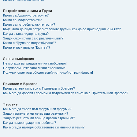
Потребителски нива и Групи
Какво са Администраторите?
Какво са Модераторите?
Какво са потребителските групи?
Къде мога да видя потребителските групи и как да се присъединя към тях?
Как да стана лидер на група?
Защо някои групи са с различен цвят?
Какво е “Група по подразбиране”?
Каква е тази връзка “Екипът”?
Лични съобщения
Не мога да изпращам лични съобщения!
Получавам нежелани лични съобщения!
Получих спам или обиден емейл от някой от този форум!
Приятели и Врагове
Какви са тези списъци с Приятели и Врагове?
Как мога да добавя / премахна потребител от списъка с Приятели или Врагове?
Търсене
Как мога да търся във форум или форуми?
Защо търсенето ми не връща резултати?
Защо търсенето ми връща празна страница!?
Как да намеря даден потребител?
Как мога да намеря собствените си мнения и теми?