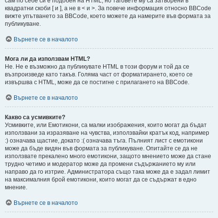
сам по себе си е подобен на HTML, но таговете му са затворени в
квадратни скоби [ и ], а не в < и >. За повече информация относно BBCode
вижте упътването за BBCode, което можете да намерите във формата за
публикуване.
Върнете се в началото
Мога ли да използвам HTML?
Не. Не е възможно да публикувате HTML в този форум и той да се
възпроизведе като такъв. Голяма част от форматирането, което се
извършва с HTML, може да се постигне с прилагането на BBCode.
Върнете се в началото
Какво са усмивките?
Усмивките, или Емотикони, са малки изображения, които могат да бъдат
използвани за изразяване на чувства, използвайки кратък код, например
:) означава щастие, докато :( означава тъга. Пълният лист с емотикони
може да бъде видян във формата за публикуване. Опитайте се да не
използвате прекалено много емотикони, защото мнението може да стане
трудно четимо и модератор може да промени съдържанието му или
направо да го изтрие. Администратора също така може да е задал лимит
на максималния брой емотикони, които могат да се съдържат в едно
мнение.
Върнете се в началото