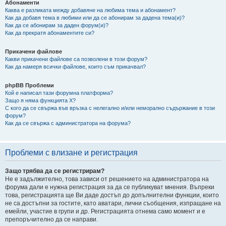
Абонаменти
Каква е разликата между добавяне на любима тема и абонамент?
Как да добавя тема в любими или да се абонирам за дадена тема(и)?
Как да се абонирам за даден форум(и)?
Как да прекратя абонаментите си?
Прикачени файлове
Какви прикачени файлове са позволени в този форум?
Как да намеря всички файлове, които съм прикачвал?
phpBB Проблеми
Кой е написал тази форумна платформа?
Защо я няма функцията X?
С кого да се свържа във връзка с нелегално и/или неморално съдържание в този
форум?
Как да се свържа с администратора на форума?
Проблеми с влизане и регистрация
Защо трябва да се регистрирам?
Не е задължително, това зависи от решението на администратора на
форума дали е нужна регистрация за да се публикуват мнения. Въпреки
това, регистрацията ще Ви даде достъп до допълнителни функции, които
не са достъпни за гостите, като аватари, лични съобщения, изпращане на
емейли, участие в групи и др. Регистрацията отнема само момент и е
препоръчително да се направи.