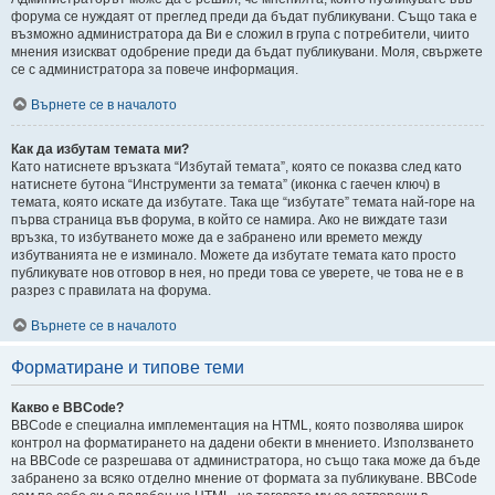
форума се нуждаят от преглед преди да бъдат публикувани. Също така е
възможно администратора да Ви е сложил в група с потребители, чиито
мнения изискват одобрение преди да бъдат публикувани. Моля, свържете
се с администратора за повече информация.
Върнете се в началото
Как да избутам темата ми?
Като натиснете връзката “Избутай темата”, която се показва след като
натиснете бутона “Инструменти за темата” (иконка с гаечен ключ) в
темата, която искате да избутате. Така ще “избутате” темата най-горе на
първа страница във форума, в който се намира. Ако не виждате тази
връзка, то избутването може да е забранено или времето между
избутванията не е изминало. Можете да избутате темата като просто
публикувате нов отговор в нея, но преди това се уверете, че това не е в
разрез с правилата на форума.
Върнете се в началото
Форматиране и типове теми
Какво е BBCode?
BBCode е специална имплементация на HTML, която позволява широк
контрол на форматирането на дадени обекти в мнението. Използването
на BBCode се разрешава от администратора, но също така може да бъде
забранено за всяко отделно мнение от формата за публикуване. BBCode