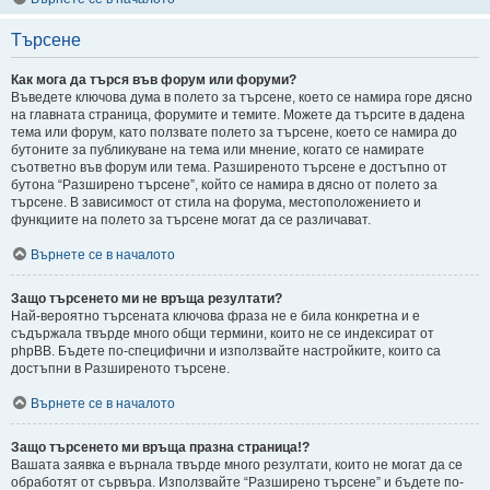
Търсене
Как мога да търся във форум или форуми?
Въведете ключова дума в полето за търсене, което се намира горе дясно
на главната страница, форумите и темите. Можете да търсите в дадена
тема или форум, като ползвате полето за търсене, което се намира до
бутоните за публикуване на тема или мнение, когато се намирате
съответно във форум или тема. Разширеното търсене е достъпно от
бутона “Разширено търсене”, който се намира в дясно от полето за
търсене. В зависимост от стила на форума, местоположението и
функциите на полето за търсене могат да се различават.
Върнете се в началото
Защо търсенето ми не връща резултати?
Най-вероятно търсената ключова фраза не е била конкретна и е
съдържала твърде много общи термини, които не се индексират от
phpBB. Бъдете по-специфични и използвайте настройките, които са
достъпни в Разширеното търсене.
Върнете се в началото
Защо търсенето ми връща празна страница!?
Вашата заявка е върнала твърде много резултати, които не могат да се
обработят от сървъра. Използвайте “Разширено търсене” и бъдете по-