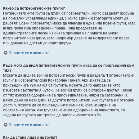
Какво са потребителските групи?
Потребителските групи са групи от потребители, които разделят форума
на по-малки управляеми единици, с които администраторите могат да
работят. Всеки потребител може да членува в една или повече групи, като
всяка група има определени права. Това предоставя на
администраторите лесен начин за промяна на правата на много
потребители наведнъж, като например даване на модераторски права
или даване на достъп до скрит форум.
Върнете се в началото
Къде мога да видя потребителските групи и как да се присъединя към
тях?
Можете да видите всички потребителски групи в раздела “Потребителски
групи” в Потребителския Контролен Панел. Ако искате да се
присъедините към някоя от групите, можете да го направите като
изберете съответния бутон. Не всички групи са с отворен достъп. Някои
от тях изискват одобрение за присъединяване, някои са затворени, а
някои даже са невидими за другите потребители. Ако групата е с отворен
достъп, можете да се присъедините към нея, чрез избиране на
съответния бутон. Ако групата изисква одобрение на членството, то
лидера на групата ще трябва да одобри членството Ви.
Върнете се в началото
Как да стана лидер на група?