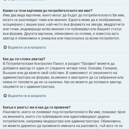
Какви са тези картинки до потребителското ми име?
Има два вида картинки, които могат да бъдат до потребителското Ви име,
когато се разглеждат теми или мнения. Едната може да е изображение,
асоциирано с вашия ранг, най-често във формата на звезди, квадратчета
или точки, индикиращи колко мнения сте публикувал или Вашият статус
във форума. Другата картинка, обикновено по-голяма, е известна като
аватар и обикновено е уникална или персонална за всеки потребител.
Върнете се в началото
Как да си сложа аватар?
В Потребителския Контролен Панел, в раздел “Профил” можете да
добавите аватар от един от следните четири типа: Gravatar, Галерия,
Външен или да качите свой собствен. В зависимост от решението на
администратора на форума, възможно е аватарите да са забранени или
някои от типовете да не са налични. Ако не можете да ползвате аватар,
свържете се с администратора.
Върнете се в началото
Какъв е рангът ми и как да го променя?
Ранговете, които се появяват под потребителското Ви име, показват броя
на мненията, които сте публикували или идентифицират дадени
потребители, например модератори или администратори. Обикновено,
не можете директно да промените имената на ранговете, тъй като те се