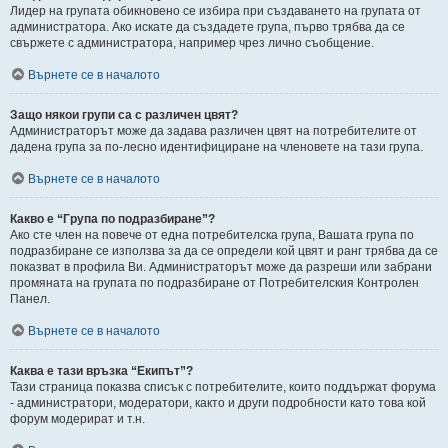
Лидер на групата обикновено се избира при създаването на групата от
администратора. Ако искате да създадете група, първо трябва да се
свържете с администратора, например чрез лично съобщение.
Върнете се в началото
Защо някои групи са с различен цвят?
Администраторът може да задава различен цвят на потребителите от
дадена група за по-лесно идентифициране на членовете на тази група.
Върнете се в началото
Какво е “Група по подразбиране”?
Ако сте член на повече от една потребителска група, Вашата група по
подразбиране се използва за да се определи кой цвят и ранг трябва да се
показват в профила Ви. Администраторът може да разреши или забрани
промяната на групата по подразбиране от Потребителския Контролен
Панел.
Върнете се в началото
Каква е тази връзка “Екипът”?
Тази страница показва списък с потребителите, които поддържат форума
- администратори, модератори, както и други подробности като това кой
форум модерират и т.н.