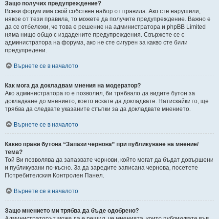
Защо получих предупреждение?
Всеки форум има свой собствен набор от правила. Ако сте нарушили,
някое от тези правила, то можете да получите предупреждение. Важно е
да се отбележи, че това е решение на администратора и phpBB Limited
няма нищо общо с издадените предупреждения. Свържете се с
администратора на форума, ако не сте сигурен за какво сте били
предупредени.
Върнете се в началото
Как мога да докладвам мнения на модератор?
Ако администратора го е позволил, би трябвало да видите бутон за
докладване до мнението, което искате да докладвате. Натискайки го, ще
трябва да следвате указаните стъпки за да докладвате мнението.
Върнете се в началото
Какво прави бутона “Запази чернова” при публикуване на мнение/
тема?
Той Ви позволява да запазвате чернови, който могат да бъдат довършени
и публикувани по-късно. За да заредите записана чернова, посетете
Потребителския Контролен Панел.
Върнете се в началото
Защо мнението ми трябва да бъде одобрено?
Администраторът може да е решил, че мненията, които публикувате във