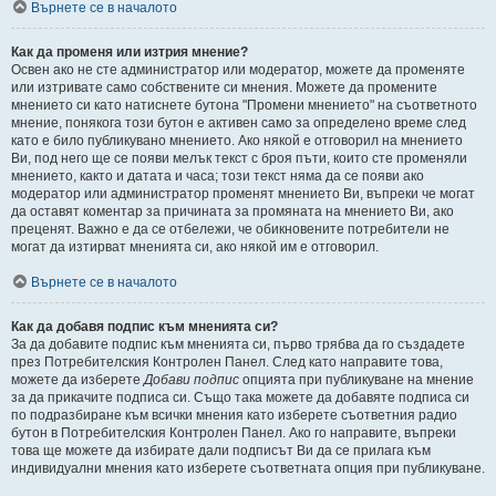
Върнете се в началото
Как да променя или изтрия мнение?
Освен ако не сте администратор или модератор, можете да променяте
или изтривате само собствените си мнения. Можете да промените
мнението си като натиснете бутона "Промени мнението" на съответното
мнение, понякога този бутон е активен само за определено време след
като е било публикувано мнението. Ако някой е отговорил на мнението
Ви, под него ще се появи мелък текст с броя пъти, които сте променяли
мнението, както и датата и часа; този текст няма да се появи ако
модератор или администратор променят мнението Ви, въпреки че могат
да оставят коментар за причината за промяната на мнението Ви, ако
преценят. Важно е да се отбележи, че обикновените потребители не
могат да изтирват мненията си, ако някой им е отговорил.
Върнете се в началото
Как да добавя подпис към мненията си?
За да добавите подпис към мненията си, първо трябва да го създадете
през Потребителския Контролен Панел. След като направите това,
можете да изберете
Добави подпис
опцията при публикуване на мнение
за да прикачите подписа си. Също така можете да добавяте подписа си
по подразбиране към всички мнения като изберете съответния радио
бутон в Потребителския Контролен Панел. Ако го направите, въпреки
това ще можете да избирате дали подписът Ви да се прилага към
индивидуални мнения като изберете съответната опция при публикуване.