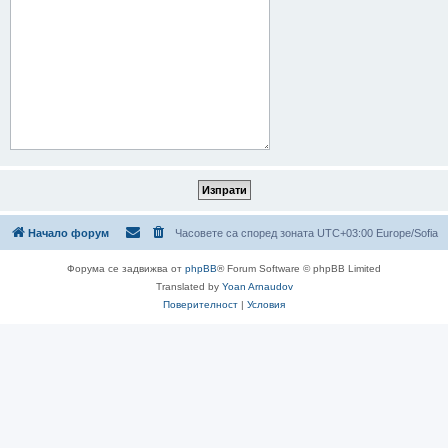
Начало форум
Часовете са според зоната UTC+03:00 Europe/Sofia
Форума се задвижва от
phpBB
® Forum Software © phpBB Limited
Translated by
Yoan Arnaudov
Поверителност
|
Условия