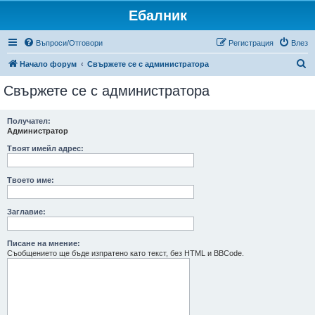
Ебалник
Въпроси/Отговори
Регистрация
Влез
Т
Начало форум
Свържете се с администратора
ъ
Свържете се с администратора
р
с
Получател:
Администратор
е
н
Твоят имейл адрес:
е
Твоето име:
Заглавие:
Писане на мнение:
Съобщението ще бъде изпратено като текст, без HTML и BBCode.