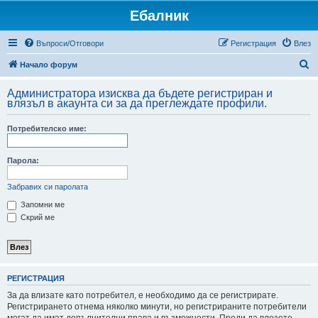
Ебалник
Въпроси/Отговори
Регистрация
Влез
Т
Начало форум
ъ
Администратора изисква да бъдете регистриран и
р
влязъл в акаунта си за да преглеждате профили.
с
Потребителско име:
е
н
Парола:
е
Забравих си паролата
Запомни ме
Скрий ме
РЕГИСТРАЦИЯ
За да влизате като потребител, е необходимо да се регистрирате.
Регистрирането отнема няколко минути, но регистрираните потребители
могат да имат допълнителни права и възможности. Преди да влезете,