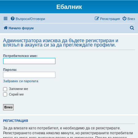
Ебалник
Въпроси/Отговори
Регистрация
Влез
Т
Начало форум
ъ
Администратора изисква да бъдете регистриран и
р
влязъл в акаунта си за да преглеждате профили.
с
Потребителско име:
е
н
Парола:
е
Забравих си паролата
Запомни ме
Скрий ме
РЕГИСТРАЦИЯ
За да влизате като потребител, е необходимо да се регистрирате.
Регистрирането отнема няколко минути, но регистрираните потребители
могат да имат допълнителни права и възможности. Преди да влезете,