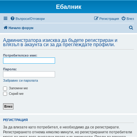
Ебалник
Въпроси/Отговори
Регистрация
Влез
Т
Начало форум
ъ
Администратора изисква да бъдете регистриран и
р
влязъл в акаунта си за да преглеждате профили.
с
Потребителско име:
е
н
Парола:
е
Забравих си паролата
Запомни ме
Скрий ме
РЕГИСТРАЦИЯ
За да влизате като потребител, е необходимо да се регистрирате.
Регистрирането отнема няколко минути, но регистрираните потребители
могат да имат допълнителни права и възможности. Преди да влезете,