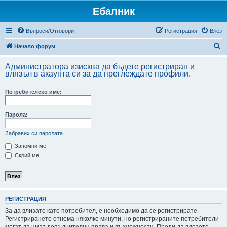
Ебалник
Въпроси/Отговори
Регистрация
Влез
Т
Начало форум
ъ
Администратора изисква да бъдете регистриран и
р
влязъл в акаунта си за да преглеждате профили.
с
Потребителско име:
е
н
Парола:
е
Забравих си паролата
Запомни ме
Скрий ме
РЕГИСТРАЦИЯ
За да влизате като потребител, е необходимо да се регистрирате.
Регистрирането отнема няколко минути, но регистрираните потребители
могат да имат допълнителни права и възможности. Преди да влезете,