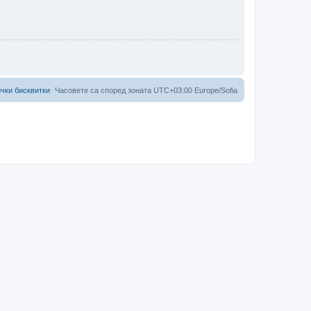
чки бисквитки
Часовете са според зоната UTC+03:00 Europe/Sofia