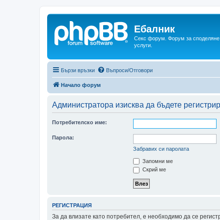
Ебалник
Секс форум. Форум за споделяне 
услуги.
Бързи връзки
Въпроси/Отговори
Начало форум
Администратора изисква да бъдете регистрир
Потребителско име:
Парола:
Забравих си паролата
Запомни ме
Скрий ме
РЕГИСТРАЦИЯ
За да влизате като потребител, е необходимо да се регис