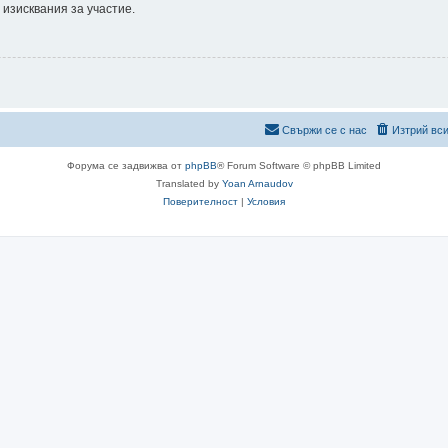
 изисквания за участие.
Свържи се с нас
Изтрий вси
Форума се задвижва от
phpBB
® Forum Software © phpBB Limited
Translated by
Yoan Arnaudov
Поверителност
|
Условия