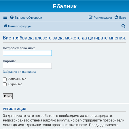
Ебалник
Въпроси/Отговори
Регистрация
Влез
Т
Начало форум
ъ
Вие трябва да влезете за да можете да цитирате мнения.
р
с
Потребителско име:
е
н
Парола:
е
Забравих си паролата
Запомни ме
Скрий ме
РЕГИСТРАЦИЯ
За да влизате като потребител, е необходимо да се регистрирате.
Регистрирането отнема няколко минути, но регистрираните потребители
могат да имат допълнителни права и възможности. Преди да влезете,