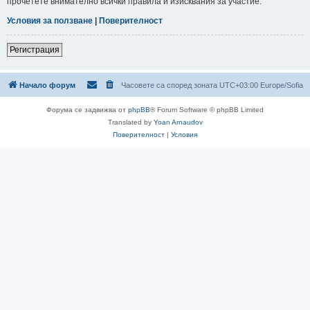
прочетете внимателно всички правила и изисквания за участие.
Условия за ползване
|
Поверителност
Регистрация
Начало форум
Часовете са според зоната UTC+03:00 Europe/Sofia
Форума се задвижва от
phpBB
® Forum Software © phpBB Limited
Translated by
Yoan Arnaudov
Поверителност
|
Условия