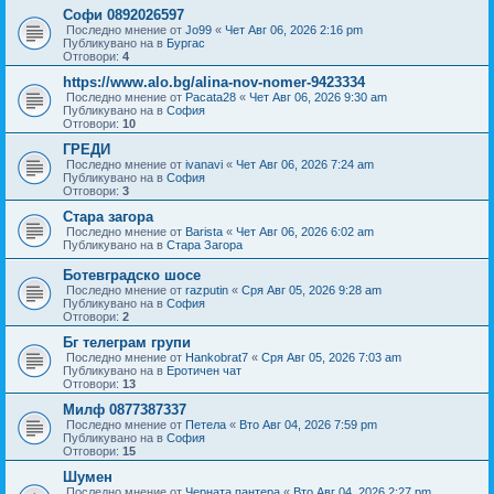
Софи 0892026597
Последно мнение от
Jo99
«
Чет Авг 06, 2026 2:16 pm
Публикувано на в
Бургас
Отговори:
4
https://www.alo.bg/alina-nov-nomer-9423334
Последно мнение от
Pacata28
«
Чет Авг 06, 2026 9:30 am
Публикувано на в
София
Отговори:
10
ГРЕДИ
Последно мнение от
ivanavi
«
Чет Авг 06, 2026 7:24 am
Публикувано на в
София
Отговори:
3
Стара загора
Последно мнение от
Barista
«
Чет Авг 06, 2026 6:02 am
Публикувано на в
Стара Загора
Ботевградско шосе
Последно мнение от
razputin
«
Сря Авг 05, 2026 9:28 am
Публикувано на в
София
Отговори:
2
Бг телеграм групи
Последно мнение от
Hankobrat7
«
Сря Авг 05, 2026 7:03 am
Публикувано на в
Еротичен чат
Отговори:
13
Милф 0877387337
Последно мнение от
Петела
«
Вто Авг 04, 2026 7:59 pm
Публикувано на в
София
Отговори:
15
Шумен
Последно мнение от
Черната пантера
«
Вто Авг 04, 2026 2:27 pm