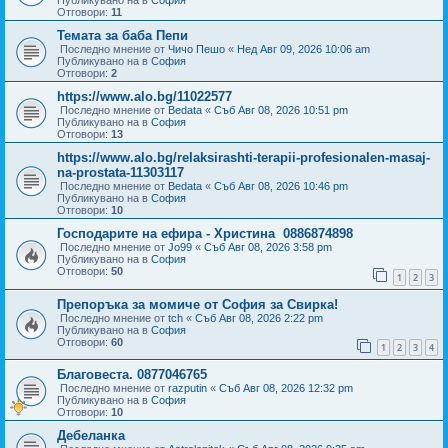
Публикувано на в
София
Отговори:
11
Темата за баба Пепи
Последно мнение от
Чичо Пешо
«
Нед Авг 09, 2026 10:06 am
Публикувано на в
София
Отговори:
2
https://www.alo.bg/11022577
Последно мнение от
Bedata
«
Съб Авг 08, 2026 10:51 pm
Публикувано на в
София
Отговори:
13
https://www.alo.bg/relaksirashti-terapii-profesionalen-masaj-
na-prostata-11303117
Последно мнение от
Bedata
«
Съб Авг 08, 2026 10:46 pm
Публикувано на в
София
Отговори:
10
Господарите на ефира - Христина 0886874898
Последно мнение от
Jo99
«
Съб Авг 08, 2026 3:58 pm
Публикувано на в
София
Отговори:
50
1
2
3
Препоръка за момиче от София за Свирка!
Последно мнение от
tch
«
Съб Авг 08, 2026 2:22 pm
Публикувано на в
София
Отговори:
60
1
2
3
4
Благовеста. 0877046765
Последно мнение от
razputin
«
Съб Авг 08, 2026 12:32 pm
Публикувано на в
София
Отговори:
10
Дебеланка