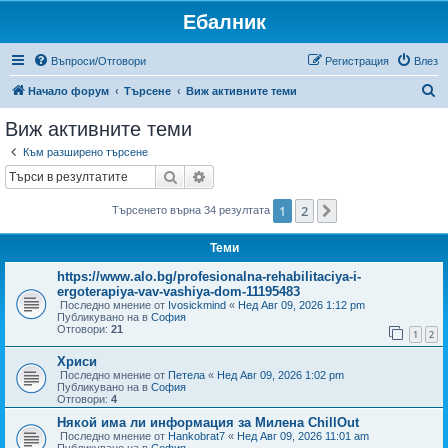
Ебалник
Въпроси/Отговори
Регистрация
Влез
Т
Начало форум
Търсене
Виж активните теми
ъ
Виж активните теми
р
Към разширено търсене
с
Търсене
Разширено търсене
е
1
2
Следваща
Търсенето върна 34 резултата
н
е
Теми
https://www.alo.bg/profesionalna-rehabilitaciya-i-
ergoterapiya-vav-vashiya-dom-11195483
Последно мнение от
Ivosickmind
«
Нед Авг 09, 2026 1:12 pm
Публикувано на в
София
Отговори:
21
1
2
Хриси
Последно мнение от
Петела
«
Нед Авг 09, 2026 1:02 pm
Публикувано на в
София
Отговори:
4
Някой има ли информация за Милена ChillOut
Последно мнение от
Hankobrat7
«
Нед Авг 09, 2026 11:01 am