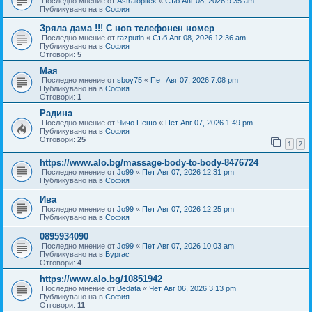
Последно мнение от
Astralopitek
«
Съб Авг 08, 2026 9:35 am
Публикувано на в
София
Зряла дама !!! С нов телефонен номер
Последно мнение от
razputin
«
Съб Авг 08, 2026 12:36 am
Публикувано на в
София
Отговори:
5
Мая
Последно мнение от
sboy75
«
Пет Авг 07, 2026 7:08 pm
Публикувано на в
София
Отговори:
1
Радина
Последно мнение от
Чичо Пешо
«
Пет Авг 07, 2026 1:49 pm
Публикувано на в
София
Отговори:
25
1
2
https://www.alo.bg/massage-body-to-body-8476724
Последно мнение от
Jo99
«
Пет Авг 07, 2026 12:31 pm
Публикувано на в
София
Ива
Последно мнение от
Jo99
«
Пет Авг 07, 2026 12:25 pm
Публикувано на в
София
0895934090
Последно мнение от
Jo99
«
Пет Авг 07, 2026 10:03 am
Публикувано на в
Бургас
Отговори:
4
https://www.alo.bg/10851942
Последно мнение от
Bedata
«
Чет Авг 06, 2026 3:13 pm
Публикувано на в
София
Отговори:
11