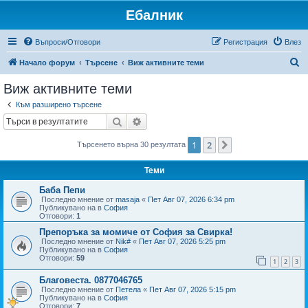
Ебалник
Въпроси/Отговори
Регистрация
Влез
Т
Начало форум
Търсене
Виж активните теми
ъ
Виж активните теми
р
Към разширено търсене
с
Търсене
Разширено търсене
е
1
2
Следваща
Търсенето върна 30 резултата
н
е
Теми
Баба Пепи
Последно мнение от
masaja
«
Пет Авг 07, 2026 6:34 pm
Публикувано на в
София
Отговори:
1
Препоръка за момиче от София за Свирка!
Последно мнение от
Nik#
«
Пет Авг 07, 2026 5:25 pm
Публикувано на в
София
Отговори:
59
1
2
3
Благовеста. 0877046765
Последно мнение от
Петела
«
Пет Авг 07, 2026 5:15 pm
Публикувано на в
София
Отговори:
7