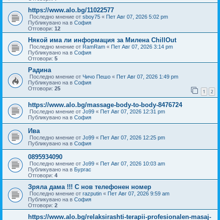
https://www.alo.bg/11022577
Последно мнение от
sboy75
«
Пет Авг 07, 2026 5:02 pm
Публикувано на в
София
Отговори:
12
Някой има ли информация за Милена ChillOut
Последно мнение от
RamRam
«
Пет Авг 07, 2026 3:14 pm
Публикувано на в
София
Отговори:
5
Радина
Последно мнение от
Чичо Пешо
«
Пет Авг 07, 2026 1:49 pm
Публикувано на в
София
Отговори:
25
1
2
https://www.alo.bg/massage-body-to-body-8476724
Последно мнение от
Jo99
«
Пет Авг 07, 2026 12:31 pm
Публикувано на в
София
Ива
Последно мнение от
Jo99
«
Пет Авг 07, 2026 12:25 pm
Публикувано на в
София
0895934090
Последно мнение от
Jo99
«
Пет Авг 07, 2026 10:03 am
Публикувано на в
Бургас
Отговори:
4
Зряла дама !!! С нов телефонен номер
Последно мнение от
razputin
«
Пет Авг 07, 2026 9:59 am
Публикувано на в
София
Отговори:
2
https://www.alo.bg/relaksirashti-terapii-profesionalen-masaj-