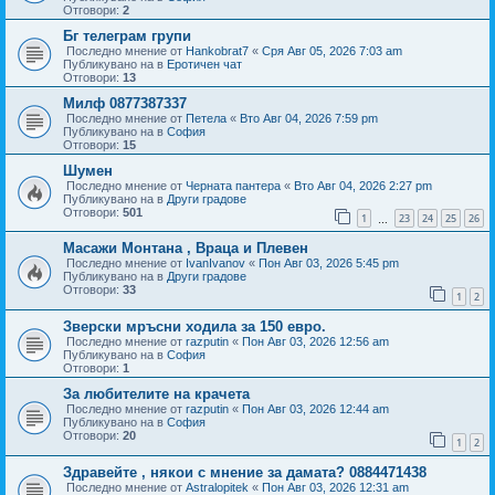
Отговори:
2
Бг телеграм групи
Последно мнение от
Hankobrat7
«
Сря Авг 05, 2026 7:03 am
Публикувано на в
Еротичен чат
Отговори:
13
Милф 0877387337
Последно мнение от
Петела
«
Вто Авг 04, 2026 7:59 pm
Публикувано на в
София
Отговори:
15
Шумен
Последно мнение от
Черната пантера
«
Вто Авг 04, 2026 2:27 pm
Публикувано на в
Други градове
Отговори:
501
1
23
24
25
26
…
Масажи Монтана , Враца и Плевен
Последно мнение от
IvanIvanov
«
Пон Авг 03, 2026 5:45 pm
Публикувано на в
Други градове
Отговори:
33
1
2
Зверски мръсни ходила за 150 евро.
Последно мнение от
razputin
«
Пон Авг 03, 2026 12:56 am
Публикувано на в
София
Отговори:
1
За любителите на крачета
Последно мнение от
razputin
«
Пон Авг 03, 2026 12:44 am
Публикувано на в
София
Отговори:
20
1
2
Здравейте , някои с мнение за дамата? 0884471438
Последно мнение от
Astralopitek
«
Пон Авг 03, 2026 12:31 am