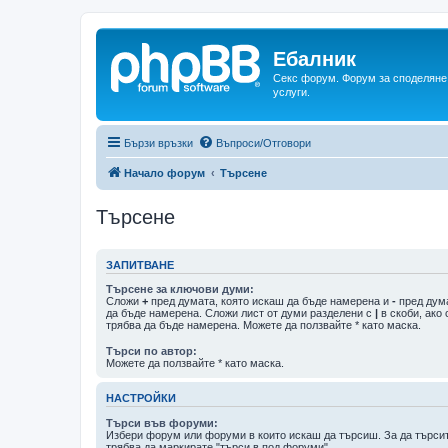
Ебалник
Секс форум. Форум за споделяне 
услуги.
Бързи връзки
Въпроси/Отговори
Начало форум
Търсене
Търсене
ЗАПИТВАНЕ
Търсене за ключови думи:
Сложи
+
пред думата, която искаш да бъде намерена и
-
пред дума
да бъде намерена. Сложи лист от думи разделени с
|
в скоби, ако
трябва да бъде намерена. Можете да ползвайте * като маска.
Търси по автор:
Можете да ползвайте * като маска.
НАСТРОЙКИ
Търси във форуми:
Избери форум или форуми в които искаш да търсиш. За да търси
трябва да маркирате "търси в под форуми".