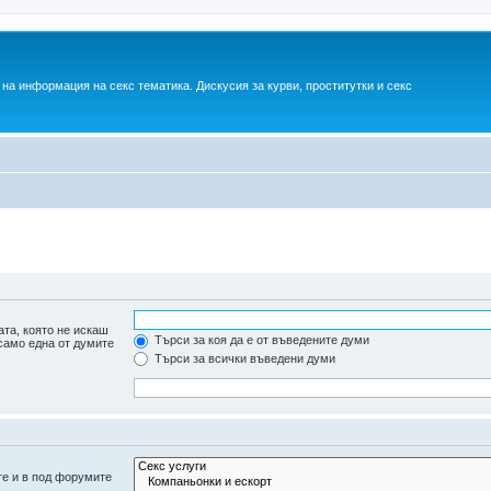
на информация на секс тематика. Дискусия за курви, проститутки и секс
та, която не искаш
Търси за коя да е от въведените думи
 само една от думите
Търси за всички въведени думи
те и в под форумите