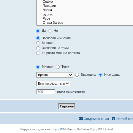
Да
Не
Заглавия и мнения
Мнения
Заглавия на теми
Първото мнение на тема
Мнения
Теми
Възходящ
Низходящ
знака на мнението
Свържи се с нас
Изтрий вси
Форума се задвижва от
phpBB
® Forum Software © phpBB Limited