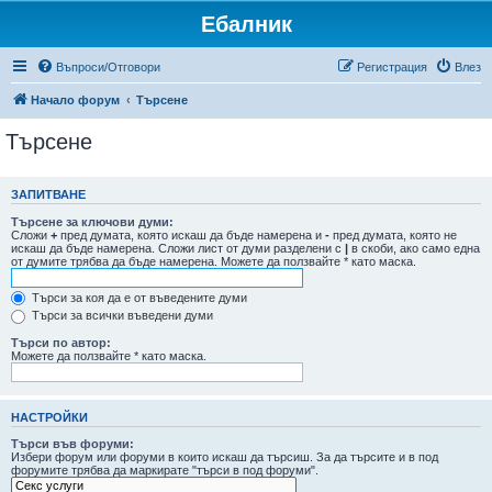
Ебалник
Въпроси/Отговори
Регистрация
Влез
Начало форум
Търсене
Търсене
ЗАПИТВАНЕ
Търсене за ключови думи:
Сложи
+
пред думата, която искаш да бъде намерена и
-
пред думата, която не
искаш да бъде намерена. Сложи лист от думи разделени с
|
в скоби, ако само една
от думите трябва да бъде намерена. Можете да ползвайте * като маска.
Търси за коя да е от въведените думи
Търси за всички въведени думи
Търси по автор:
Можете да ползвайте * като маска.
НАСТРОЙКИ
Търси във форуми:
Избери форум или форуми в които искаш да търсиш. За да търсите и в под
форумите трябва да маркирате "търси в под форуми".