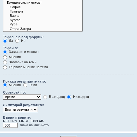
Търсене в под форуми:
Да
Не
Търси в:
Заглавия и мнения
Мнения
Заглавия на теми
Първото мнение на тема
Покажи резултатите като:
Мнения
Теми
Сортирай по:
Възходящ
Низходящ
Лимитирай резултатите:
Върни първите:
RETURN_FIRST_EXPLAIN
знака на мнението