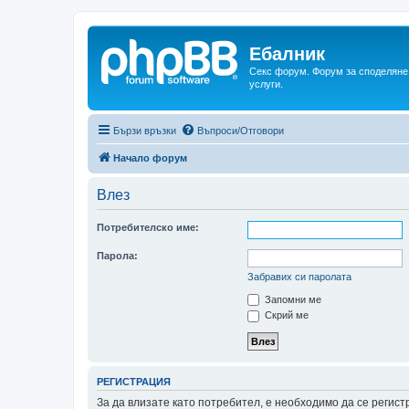
Ебалник
Секс форум. Форум за споделяне 
услуги.
Бързи връзки
Въпроси/Отговори
Начало форум
Влез
Потребителско име:
Парола:
Забравих си паролата
Запомни ме
Скрий ме
РЕГИСТРАЦИЯ
За да влизате като потребител, е необходимо да се регис