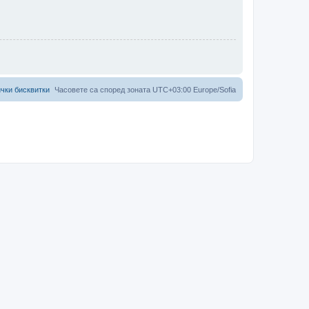
чки бисквитки
Часовете са според зоната UTC+03:00 Europe/Sofia