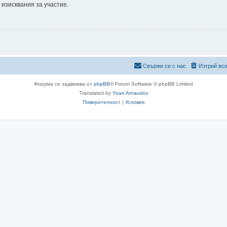
 изисквания за участие.
Свържи се с нас
Изтрий вси
Форума се задвижва от
phpBB
® Forum Software © phpBB Limited
Translated by
Yoan Arnaudov
Поверителност
|
Условия