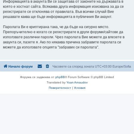
Информацията в акаунта Ви се защитава от законите на държавата в
която е хостнат сайта. Всякаква друга информация изисквана за да се
регистрирате се отклонява от правилата. Във всички случай Вие
решавате каква ще бъде информацията в публичния Ви акаунт.
Паролата Ви е криптирана така, че да бъде на сигурно място.
Препоръчително е когато се регистрирате в други форуми/сайтове да
използвате различни пароли. Чрез паролата Вие можете да влезете в
акаунта си, пазете я. Ако по някаква причина забравите паролата си
можете да използвате опцията "забравих си паролата".
Начало форум
Часовете са според зоната UTC+03:00 Europe/Sofia
Форума се задвижва от
phpBB
® Forum Software © phpBB Limited
Translated by
Yoan Arnaudov
Поверителност
|
Условия