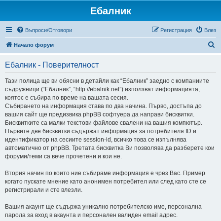
Ебалник
Въпроси/Отговори
Регистрация
Влез
Т
Начало форум
ъ
Ебалник - Поверителност
р
с
Тази полица ще ви обясни в детайли как “Ебалник” заедно с компаниите
съдружници (“Ебалник”, “http://ebalnik.net”) използват информацията,
е
коятос е събира по време на вашата сесия.
н
Събирането на информация става по два начина. Първо, достъпа до
вашия сайт ще предизвика phpBB софтуера да направи бисквитки.
е
Бисквитките са малки текстови файлове свалени на вашия компютър.
Първите две бисквитки съдържат информация за потребителя ID и
идентификатор на сесиите session-id, всичко това се изпълнява
автоматично от phpBB. Третата бисквитка Ви позволява да разберете кои
форуми/теми са вече прочетени и кои не.
Втория начин по които ние събираме информация е чрез Вас. Пример
когато пускате мнение като анонимен потребител или след като сте се
регистрирали и сте влезли.
Вашия акаунт ще съдържа уникално потребителско име, персонална
парола за вход в акаунта и персонален валиден email адрес.