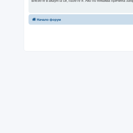
влезете в акаунта си, пазете я. Ако по някаква причина з
Начало форум