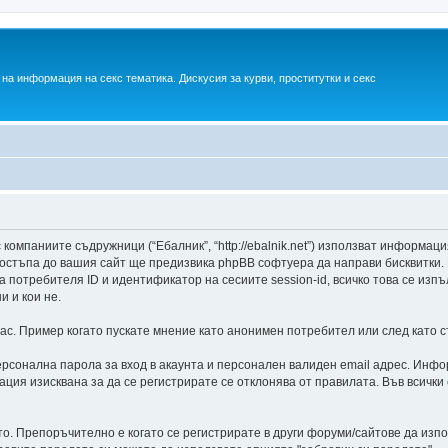
на информация на секс тематика. Дискусия за курви, проститутки и секс
 компаниите съдружници (“Ебалник”, “http://ebalnik.net”) използват информац
остъпа до вашия сайт ще предизвика phpBB софтуера да направи бисквитки. 
потребителя ID и идентификатор на сесиите session-id, всичко това се изпъ
 и кои не.
с. Пример когато пускате мнение като анонимен потребител или след като ст
рсонална парола за вход в акаунта и персонален валиден email адрес. Инфор
мация изисквана за да се регистрирате се отклонява от правилата. Във всич
сто. Препоръчително е когато се регистрирате в други форуми/сайтове да из