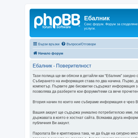
Ебалник
Секс форум. Форум за споделяне 
услуги.
Бързи връзки
Въпроси/Отговори
Начало форум
Ебалник - Поверителност
Тази полица ще ви обясни в детайли как “Ебалник” заедно с
Събирането на информация става по два начина. Първо, д
компютър. Първите две бисквитки съдържат информация за 
позволява да разберете кои форуми/теми са вече прочетени
Втория начин по които ние събираме информация е чрез Ва
Вашия акаунт ще съдържа уникално потребителско име, пе
държавата в която е хостнат сайта. Всякаква друга инфор
публичния Ви акаунт.
Паролата Ви е криптирана така, че да бъде на сигурно мя