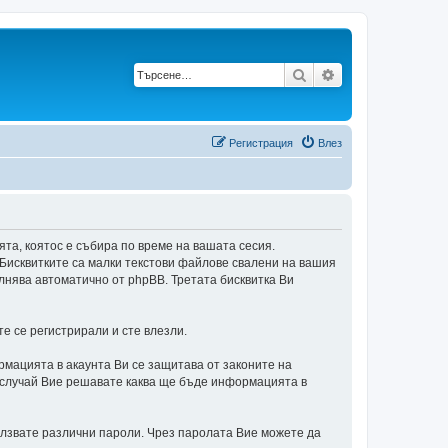
Търсене
Разширено търс
Регистрация
Влез
ията, коятос е събира по време на вашата сесия.
Бисквитките са малки текстови файлове свалени на вашия
лнява автоматично от phpBB. Третата бисквитка Ви
е се регистрирали и сте влезли.
мацията в акаунта Ви се защитава от законите на
ки случай Вие решавате каква ще бъде информацията в
ползвате различни пароли. Чрез паролата Вие можете да