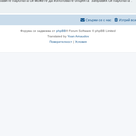
абравите паролата си можете да използвате опцията "забравих си паролата".
Свържи се с нас
Изтрий вси
Форума се задвижва от
phpBB
® Forum Software © phpBB Limited
Translated by
Yoan Arnaudov
Поверителност
|
Условия