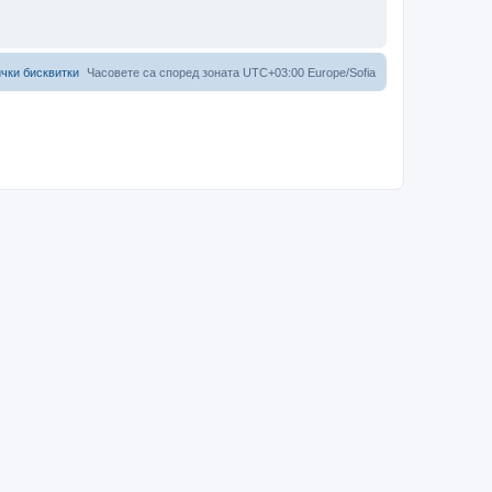
чки бисквитки
Часовете са според зоната UTC+03:00 Europe/Sofia