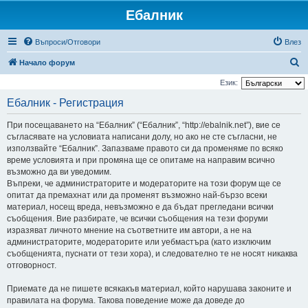
Ебалник
Въпроси/Отговори
Влез
Т
Начало форум
ъ
Език:
р
Ебалник - Регистрация
с
При посещаването на “Ебалник” (“Ебалник”, “http://ebalnik.net”), вие се
е
съгласявате на условиата написани долу, но ако не сте съгласни, не
н
използвайте “Ебалник”. Запазваме правото си да променяме по всяко
време условията и при промяна ще се опитаме на направим всично
е
възможно да ви уведомим.
Въпреки, че администраторите и модераторите на този форум ще се
опитат да премахнат или да променят възможно най-бързо всеки
материал, носещ вреда, невъзможно е да бъдат прегледани всички
съобщения. Вие разбирате, че всички съобщения на тези форуми
изразяват личното мнение на съответните им автори, а не на
администраторите, модераторите или уебмастъра (като изключим
съобщенията, пуснати от тези хора), и следователно те не носят никаква
отговорност.
Приемате да не пишете всякакъв материал, който нарушава законите и
правилата на форума. Такова поведение може да доведе до