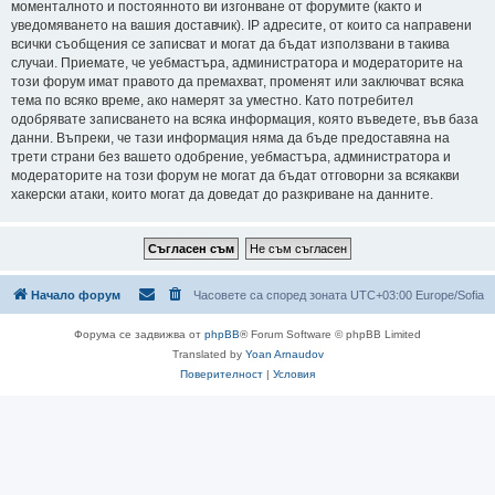
моменталното и постоянното ви изгонване от форумите (както и
уведомяването на вашия доставчик). IP адресите, от които са направени
всички съобщения се записват и могат да бъдат използвани в такива
случаи. Приемате, че уебмастъра, администратора и модераторите на
този форум имат правото да премахват, променят или заключват всяка
тема по всяко време, ако намерят за уместно. Като потребител
одобрявате записването на всяка информация, която въведете, във база
данни. Въпреки, че тази информация няма да бъде предоставяна на
трети страни без вашето одобрение, уебмастъра, администратора и
модераторите на този форум не могат да бъдат отговорни за всякакви
хакерски атаки, които могат да доведат до разкриване на данните.
Начало форум
Часовете са според зоната UTC+03:00 Europe/Sofia
Форума се задвижва от
phpBB
® Forum Software © phpBB Limited
Translated by
Yoan Arnaudov
Поверителност
|
Условия