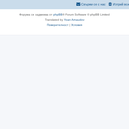
Свържи се с нас
Изтрий вси
Форума се задвижва от
phpBB
® Forum Software © phpBB Limited
Translated by
Yoan Arnaudov
Поверителност
|
Условия