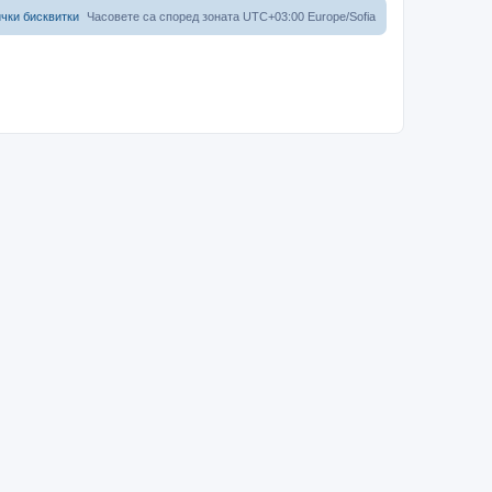
чки бисквитки
Часовете са според зоната UTC+03:00 Europe/Sofia