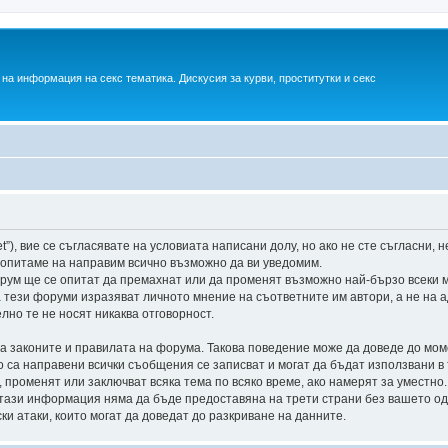
на информация на секс тематика. Дискусия за курви, проститутки и секс
net”), вие се съгласявате на условиата написани долу, но ако не сте съгласни,
 опитаме на направим всично възможно да ви уведомим.
рум ще се опитат да премахнат или да променят възможно най-бързо всеки 
а тези форуми изразяват личното мнение на съответните им автори, а не на
лно те не носят никаква отговорност.
а законите и правилата на форума. Такова поведение може да доведе до мом
то са направени всички съобщения се записват и могат да бъдат използвани 
 променят или заключват всяка тема по всяко време, ако намерят за уместно
е тази информация няма да бъде предоставяна на трети страни без вашето 
ки атаки, които могат да доведат до разкриване на данните.