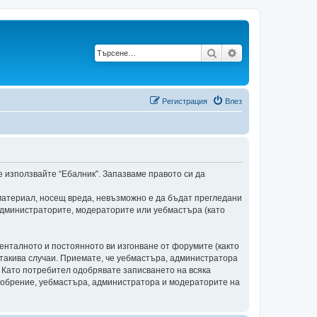
Търсене
Разширено търс
Регистрация
Влез
 не използвайте “Ебалник”. Запазваме правото си да
материал, носещ вреда, невъзможно е да бъдат прегледани
 администраторите, модераторите или уебмастъра (като
енталното и постоянното ви изгонване от форумите (както
в такива случаи. Приемате, че уебмастъра, администратора
. Като потребител одобрявате записването на всяка
одобрение, уебмастъра, администратора и модераторите на