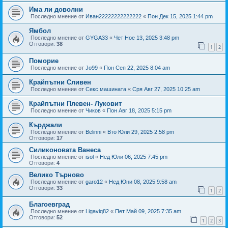
Има ли доволни
Последно мнение от
Иван22222222222222
«
Пон Дек 15, 2025 1:44 pm
Ямбол
Последно мнение от
GYGA33
«
Чет Ное 13, 2025 3:48 pm
Отговори:
38
1
2
Поморие
Последно мнение от
Jo99
«
Пон Сеп 22, 2025 8:04 am
Крайпътни Сливен
Последно мнение от
Секс машината
«
Сря Авг 27, 2025 10:25 am
Крайпътни Плевен- Луковит
Последно мнение от
Чиков
«
Пон Авг 18, 2025 5:15 pm
Кърджали
Последно мнение от
Belinni
«
Вто Юли 29, 2025 2:58 pm
Отговори:
17
Силиконовата Ванеса
Последно мнение от
isol
«
Нед Юли 06, 2025 7:45 pm
Отговори:
4
Велико Търново
Последно мнение от
garo12
«
Нед Юни 08, 2025 9:58 am
Отговори:
33
1
2
Благоевград
Последно мнение от
Ligaviq82
«
Пет Май 09, 2025 7:35 am
Отговори:
52
1
2
3