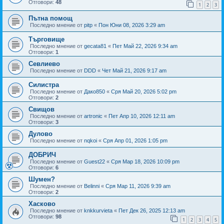
Отговори:
48
1
2
3
Пътна помощ
Последно мнение от
pitp
«
Пон Юни 08, 2026 3:29 am
Търговище
Последно мнение от
gecata81
«
Пет Май 22, 2026 9:34 am
Отговори:
1
Севлиево
Последно мнение от
DDD
«
Чет Май 21, 2026 9:17 am
Силистра
Последно мнение от
Дако850
«
Сря Май 20, 2026 5:02 pm
Отговори:
2
Свищов
Последно мнение от
artronic
«
Пет Апр 10, 2026 12:11 am
Отговори:
3
Дулово
Последно мнение от
nqkoi
«
Сря Апр 01, 2026 1:05 pm
ДОБРИЧ
Последно мнение от
Guest22
«
Сря Мар 18, 2026 10:09 pm
Отговори:
6
Шумен?
Последно мнение от
Belinni
«
Сря Мар 11, 2026 9:39 am
Отговори:
2
Хасково
Последно мнение от
knkkurvieta
«
Пет Дек 26, 2025 12:13 am
Отговори:
98
1
2
3
4
5