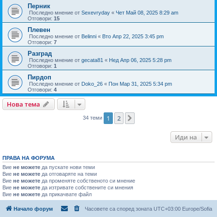
Перник
Последно мнение от
Sexevryday
«
Чет Май 08, 2025 8:29 am
Отговори:
15
Плевен
Последно мнение от
Belinni
«
Вто Апр 22, 2025 3:45 pm
Отговори:
7
Разград
Последно мнение от
gecata81
«
Нед Апр 06, 2025 5:28 pm
Отговори:
1
Пирдоп
Последно мнение от
Doko_26
«
Пон Мар 31, 2025 5:34 pm
Отговори:
4
Нова тема
1
2
Следваща
34 теми
Иди на
ПРАВА НА ФОРУМА
Вие
не можете
да пускате нови теми
Вие
не можете
да отговаряте на теми
Вие
не можете
да променяте собственото си мнение
Вие
не можете
да изтривате собствените си мнения
Вие
не можете
да прикачвате файл
Начало форум
Часовете са според зоната UTC+03:00 Europe/Sofia