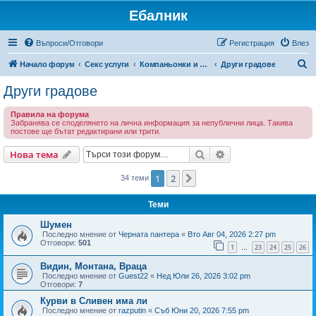
Ебалник
Въпроси/Отговори
Регистрация
Влез
Т
Начало форум
Секс услуги
Компаньонки и ескорт
Други градове
ъ
Други градове
р
Правила на форума
с
Забранява се споделянето на лична информация за непублични лица. Такива
постове ще бътат редактирани или трити.
е
н
Търсене
Разширено търсен
Нова тема
е
1
2
Следваща
34 теми
Теми
Шумен
Последно мнение от
Черната пантера
«
Вто Авг 04, 2026 2:27 pm
Отговори:
501
1
23
24
25
26
…
Видин, Монтана, Враца
Последно мнение от
Guest22
«
Нед Юли 26, 2026 3:02 pm
Отговори:
7
Курви в Сливен има ли
Последно мнение от
razputin
«
Съб Юни 20, 2026 7:55 pm