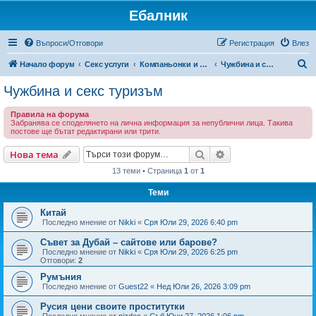
Ебалник
Въпроси/Отговори
Регистрация
Влез
Т
Начало форум
Секс услуги
Компаньонки и ескорт
Чужбина и секс туризъм
ъ
Чужбина и секс туризъм
р
Правила на форума
с
Забранява се споделянето на лична информация за непублични лица. Такива
постове ще бътат редактирани или трити.
е
н
Търсене
Разширено търсен
Нова тема
е
13 теми • Страница
1
от
1
Теми
Китай
Последно мнение от
Nikki
«
Сря Юли 29, 2026 6:40 pm
Съвет за Дубай – сайтове или барове?
Последно мнение от
Nikki
«
Сря Юли 29, 2026 6:25 pm
Отговори:
2
Румъния
Последно мнение от
Guest22
«
Нед Юли 26, 2026 3:09 pm
Русия цени своите проститутки