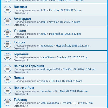
Последно мнение от
pizdec
«
Съб Юни 27, 2026 1:06 pm
Виетнам
Последно мнение от
Jo99
«
Пет Окт 03, 2025 12:58 am
Отговори:
2
Амстердам
Последно мнение от
Jo99
«
Чет Сеп 18, 2025 3:56 pm
Отговори:
5
Унгария
Последно мнение от
Jo99
«
Нед Май 25, 2025 8:32 pm
Отговори:
3
Гърция
Последно мнение от
abasheww
«
Нед Май 18, 2025 10:32 pm
Отговори:
8
Германия
Последно мнение от
ivanofffivan
«
Пон Мар 17, 2025 6:27 pm
Отговори:
4
На път за Германия
Последно мнение от
andreagreen666
«
Сря Окт 02, 2024 10:54 am
Отговори:
2
Полша
Последно мнение от
venub
«
Пон Сеп 16, 2024 7:35 am
Париж и Рим
Последно мнение от
Pannofino
«
Вто Май 28, 2024 10:42 am
Отговори:
1
Тайланд
Последно мнение от
MaaFakaJones
«
Вто Фев 13, 2024 9:55 am
Отговори:
4