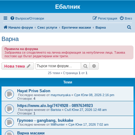
Ебалник
Въпроси/Отговори
Регистрация
Влез
Т
Начало форум
Секс услуги
Еротични масажи
Варна
ъ
Варна
р
Правила на форума
с
Забранява се споделянето на лична информация за непублични лица. Такива
постове ще бътат редактирани или трити.
е
н
Търсене
Разширено търсен
Нова тема
е
25 теми • Страница
1
от
1
Теми
Hayat Prive Salon
Последно мнение от
maymunyaka
«
Сря Юли 08, 2026 2:16 pm
Отговори:
4
https://www.alo.bg/7474928 - 0897634923
Последно мнение от
Barista
«
Съб Юни 27, 2026 12:48 am
Отговори:
1
Групово - gangbang, bukkake
Последно мнение от
Milfhunter
«
Сря Юни 17, 2026 7:02 am
Варна масажи