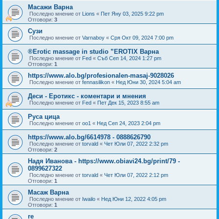
Масажи Варна
Последно мнение от
Lions
«
Пет Яну 03, 2025 9:22 pm
Отговори:
3
Сузи
Последно мнение от
Varnaboy
«
Сря Окт 09, 2024 7:00 pm
®Erotic massage in studio ”EROTIX Варна
Последно мнение от
Fed
«
Съб Сеп 14, 2024 1:27 pm
Отговори:
1
https://www.alo.bg/profesionalen-masaj-9028026
Последно мнение от
fennasilikon
«
Нед Юни 30, 2024 5:04 am
Деси - Еротикс - коментари и мнения
Последно мнение от
Fed
«
Пет Дек 15, 2023 8:55 am
Руса цица
Последно мнение от
oo1
«
Нед Сеп 24, 2023 2:04 pm
https://www.alo.bg/6614978 - 0888626790
Последно мнение от
torvald
«
Чет Юли 07, 2022 2:32 pm
Отговори:
2
Надя Иванова - https://www.obiavi24.bg/print/79 -
0899627322
Последно мнение от
torvald
«
Чет Юли 07, 2022 2:12 pm
Отговори:
1
Масаж Варна
Последно мнение от
Iwailo
«
Нед Юни 12, 2022 4:05 pm
Отговори:
1
re