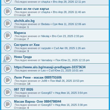
Последно мнение от
chayka
«
Вто Апр 28, 2026 12:11 pm
Само аз ли съм карък
Последно мнение от
chayka
«
Вто Апр 28, 2026 11:40 am
Отговори:
18
ahchik.alo.bg
Последно мнение от
Bedata
«
Сря Фев 11, 2026 12:06 am
Отговори:
1
Мариса
Последно мнение от
Nikolaj
«
Вто Сеп 23, 2025 2:33 pm
Отговори:
7
Сестрите от Хеи
Последно мнение от
razputin
«
Съб Авг 09, 2025 1:26 am
Отговори:
3
Нова Греда
Последно мнение от
Varnaboy
«
Пон Юли 21, 2025 12:15 pm
https://www.alo.bg/masaji-predlagam-10373634
Последно мнение от
Leo
«
Съб Юни 21, 2025 10:01 am
Леля Рени - масаж 0889791606
Последно мнение от
Jo99
«
Пон Май 26, 2025 10:53 pm
Отговори:
14
087 727 0026
Последно мнение от
Georgi57
«
Нед Фев 16, 2025 3:54 pm
Отговори:
1
Масаж Варна- Оля 0884798044
Последно мнение от
Georgi57
«
Нед Фев 16, 2025 3:38 pm
Отговори:
4