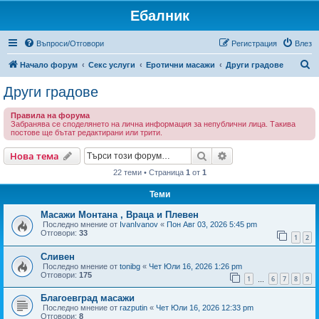
Ебалник
Въпроси/Отговори
Регистрация
Влез
Т
Начало форум
Секс услуги
Еротични масажи
Други градове
ъ
Други градове
р
Правила на форума
с
Забранява се споделянето на лична информация за непублични лица. Такива
постове ще бътат редактирани или трити.
е
н
Търсене
Разширено търсен
Нова тема
е
22 теми • Страница
1
от
1
Теми
Масажи Монтана , Враца и Плевен
Последно мнение от
IvanIvanov
«
Пон Авг 03, 2026 5:45 pm
Отговори:
33
1
2
Сливен
Последно мнение от
tonibg
«
Чет Юли 16, 2026 1:26 pm
Отговори:
175
1
6
7
8
9
…
Благоевград масажи
Последно мнение от
razputin
«
Чет Юли 16, 2026 12:33 pm
Отговори:
8