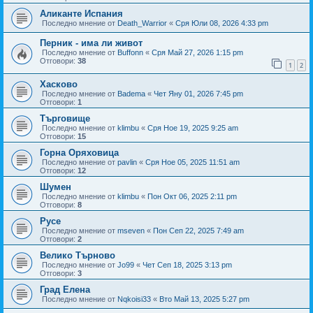
Аликанте Испания
Последно мнение от
Death_Warrior
«
Сря Юли 08, 2026 4:33 pm
Перник - има ли живот
Последно мнение от
Buffonn
«
Сря Май 27, 2026 1:15 pm
Отговори:
38
1
2
Хасково
Последно мнение от
Badema
«
Чет Яну 01, 2026 7:45 pm
Отговори:
1
Търговище
Последно мнение от
klimbu
«
Сря Ное 19, 2025 9:25 am
Отговори:
15
Горна Оряховица
Последно мнение от
pavlin
«
Сря Ное 05, 2025 11:51 am
Отговори:
12
Шумен
Последно мнение от
klimbu
«
Пон Окт 06, 2025 2:11 pm
Отговори:
8
Русе
Последно мнение от
mseven
«
Пон Сеп 22, 2025 7:49 am
Отговори:
2
Велико Търново
Последно мнение от
Jo99
«
Чет Сеп 18, 2025 3:13 pm
Отговори:
3
Град Елена
Последно мнение от
Nqkoisi33
«
Вто Май 13, 2025 5:27 pm