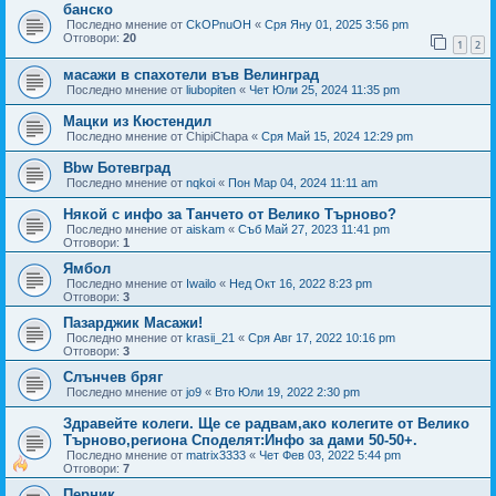
банско
Последно мнение от
CkOPnuOH
«
Сря Яну 01, 2025 3:56 pm
Отговори:
20
1
2
масажи в спахотели във Велинград
Последно мнение от
liubopiten
«
Чет Юли 25, 2024 11:35 pm
Мацки из Кюстендил
Последно мнение от
ChipiChapa
«
Сря Май 15, 2024 12:29 pm
Bbw Ботевград
Последно мнение от
nqkoi
«
Пон Мар 04, 2024 11:11 am
Някой с инфо за Танчето от Велико Търново?
Последно мнение от
aiskam
«
Съб Май 27, 2023 11:41 pm
Отговори:
1
Ямбол
Последно мнение от
Iwailo
«
Нед Окт 16, 2022 8:23 pm
Отговори:
3
Пазарджик Масажи!
Последно мнение от
krasii_21
«
Сря Авг 17, 2022 10:16 pm
Отговори:
3
Слънчев бряг
Последно мнение от
jo9
«
Вто Юли 19, 2022 2:30 pm
Здравейте колеги. Ще се радвам,ако колегите от Велико
Търново,региона Споделят:Инфо за дами 50-50+.
Последно мнение от
matrix3333
«
Чет Фев 03, 2022 5:44 pm
Отговори:
7
Перник