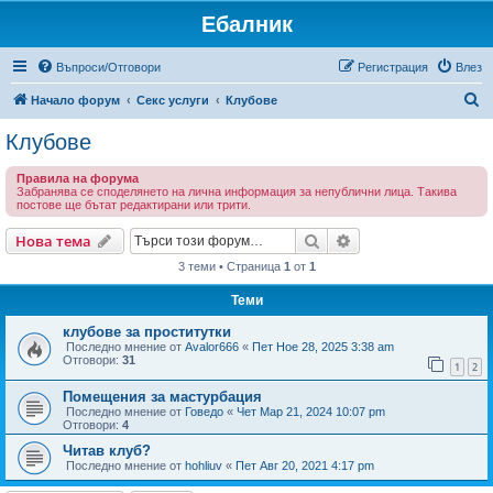
Ебалник
Въпроси/Отговори
Регистрация
Влез
Т
Начало форум
Секс услуги
Клубове
ъ
Клубове
р
Правила на форума
с
Забранява се споделянето на лична информация за непублични лица. Такива
постове ще бътат редактирани или трити.
е
н
Търсене
Разширено търсен
Нова тема
е
3 теми • Страница
1
от
1
Теми
клубове за проститутки
Последно мнение от
Avalor666
«
Пет Ное 28, 2025 3:38 am
Отговори:
31
1
2
Помещения за мастурбация
Последно мнение от
Говедо
«
Чет Мар 21, 2024 10:07 pm
Отговори:
4
Читав клуб?
Последно мнение от
hohliuv
«
Пет Авг 20, 2021 4:17 pm