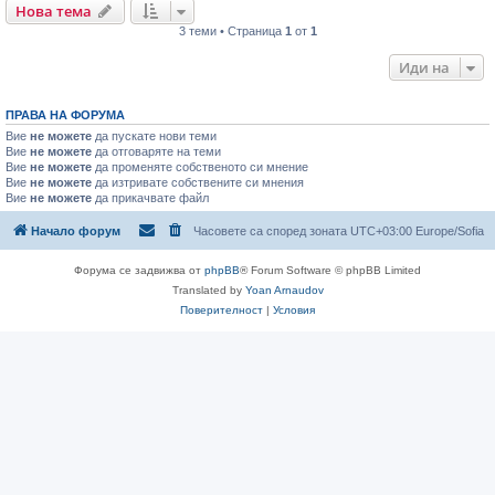
Нова тема
3 теми • Страница
1
от
1
Иди на
ПРАВА НА ФОРУМА
Вие
не можете
да пускате нови теми
Вие
не можете
да отговаряте на теми
Вие
не можете
да променяте собственото си мнение
Вие
не можете
да изтривате собствените си мнения
Вие
не можете
да прикачвате файл
Начало форум
Часовете са според зоната UTC+03:00 Europe/Sofia
Форума се задвижва от
phpBB
® Forum Software © phpBB Limited
Translated by
Yoan Arnaudov
Поверителност
|
Условия