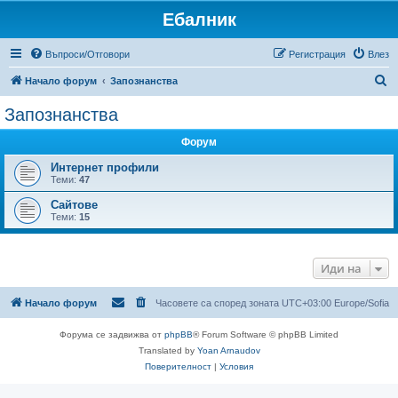
Ебалник
Въпроси/Отговори
Регистрация
Влез
Т
Начало форум
Запознанства
ъ
Запознанства
р
Форум
с
е
Интернет профили
Теми:
47
н
Сайтове
е
Теми:
15
Иди на
Начало форум
Часовете са според зоната UTC+03:00 Europe/Sofia
Форума се задвижва от
phpBB
® Forum Software © phpBB Limited
Translated by
Yoan Arnaudov
Поверителност
|
Условия