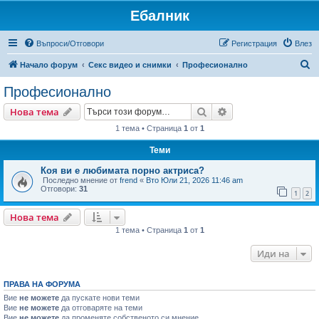
Ебалник
Въпроси/Отговори
Регистрация
Влез
Т
Начало форум
Секс видео и снимки
Професионално
ъ
Професионално
р
Търсене
Разширено търсен
Нова тема
с
1 тема • Страница
1
от
1
е
Теми
н
е
Коя ви е любимата порно актриса?
Последно мнение от
frend
«
Вто Юли 21, 2026 11:46 am
Отговори:
31
1
2
Нова тема
1 тема • Страница
1
от
1
Иди на
ПРАВА НА ФОРУМА
Вие
не можете
да пускате нови теми
Вие
не можете
да отговаряте на теми
Вие
не можете
да променяте собственото си мнение