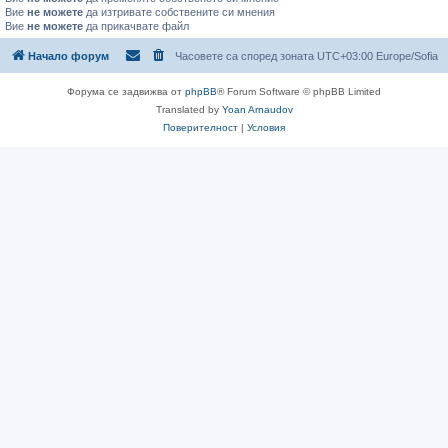
Вие
не можете
да изтривате собствените си мнения
Вие
не можете
да прикачвате файл
Начало форум
Часовете са според зоната UTC+03:00 Europe/Sofia
Форума се задвижва от
phpBB
® Forum Software © phpBB Limited
Translated by
Yoan Arnaudov
Поверителност
|
Условия