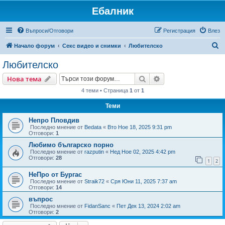
Ебалник
Въпроси/Отговори
Регистрация
Влез
Т
Начало форум
Секс видео и снимки
Любителско
ъ
Любителско
р
Търсене
Разширено търсен
Нова тема
с
4 теми • Страница
1
от
1
е
Теми
н
е
Непро Пловдив
Последно мнение от
Bedata
«
Вто Ное 18, 2025 9:31 pm
Отговори:
1
Любимо българско порно
Последно мнение от
razputin
«
Нед Ное 02, 2025 4:42 pm
Отговори:
28
1
2
НеПро от Бургас
Последно мнение от
Straik72
«
Сря Юни 11, 2025 7:37 am
Отговори:
14
въпрос
Последно мнение от
FidanSanc
«
Пет Дек 13, 2024 2:02 am
Отговори:
2