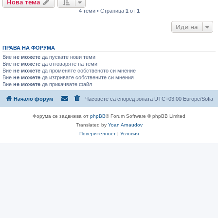
Нова тема
4 теми • Страница
1
от
1
Иди на
ПРАВА НА ФОРУМА
Вие
не можете
да пускате нови теми
Вие
не можете
да отговаряте на теми
Вие
не можете
да променяте собственото си мнение
Вие
не можете
да изтривате собствените си мнения
Вие
не можете
да прикачвате файл
Начало форум
Часовете са според зоната UTC+03:00 Europe/Sofia
Форума се задвижва от
phpBB
® Forum Software © phpBB Limited
Translated by
Yoan Arnaudov
Поверителност
|
Условия