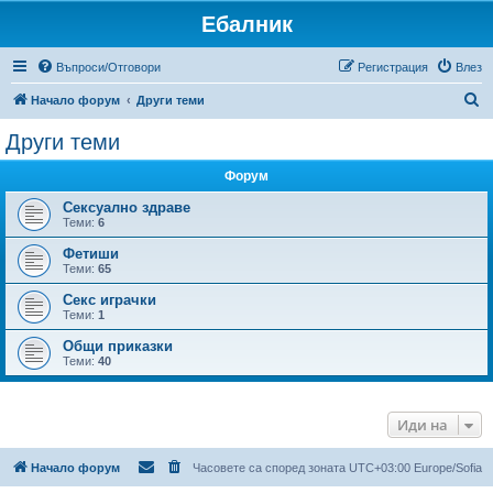
Ебалник
Въпроси/Отговори
Регистрация
Влез
Т
Начало форум
Други теми
ъ
Други теми
р
Форум
с
е
Сексуално здраве
Теми:
6
н
Фетиши
е
Теми:
65
Секс играчки
Теми:
1
Общи приказки
Теми:
40
Иди на
Начало форум
Часовете са според зоната UTC+03:00 Europe/Sofia