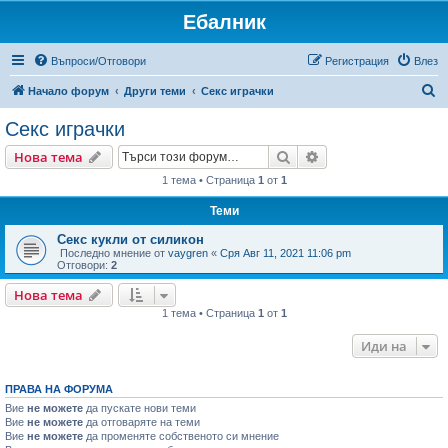
Ебалник
Въпроси/Отговори
Регистрация
Влез
Т
Начало форум
Други теми
Секс играчки
ъ
Секс играчки
р
Търсене
Разширено търсен
Нова тема
с
1 тема • Страница
1
от
1
е
Теми
н
е
Секс кукли от силикон
Последно мнение от
vaygren
«
Сря Авг 11, 2021 11:06 pm
Отговори:
2
Нова тема
1 тема • Страница
1
от
1
Иди на
ПРАВА НА ФОРУМА
Вие
не можете
да пускате нови теми
Вие
не можете
да отговаряте на теми
Вие
не можете
да променяте собственото си мнение