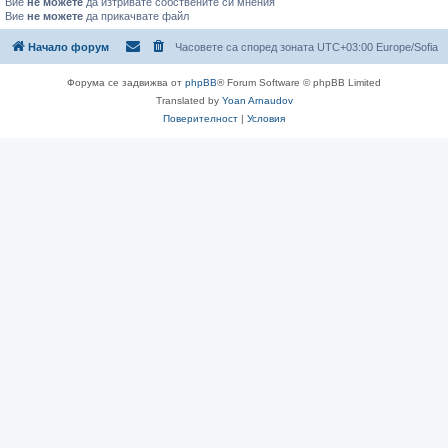
Вие
не можете
да изтривате собствените си мнения
Вие
не можете
да прикачвате файл
Начало форум
Часовете са според зоната UTC+03:00 Europe/Sofia
Форума се задвижва от
phpBB
® Forum Software © phpBB Limited
Translated by
Yoan Arnaudov
Поверителност
|
Условия