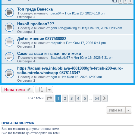
1
2
3
Топ греда Ванеска
Последно мнение от
paco04
«
Пон Юли 20, 2026 6:18 pm
Отговори:
2
Някой пробвал???
Последно мнение от
gabi0295@abv.bg
«
Нед Юли 19, 2026 11:35 am
Отговори:
1
Дайте мнение 0877566882
Последно мнение от
razputin
«
Пет Юли 17, 2026 6:41 pm
Отговори:
1
Само за къси и тънки, но и меки
Последно мнение от
Bachokoljo77
«
Чет Юли 16, 2026 6:31 pm
Отговори:
4
https://adamieva.info/obiava-4881908/gfe-fetish-200-euro-
sofia-mirela-whatsapp 0878116347
Последно мнение от
bgm
«
Чет Юли 16, 2026 12:09 am
Отговори:
2
Нова тема
Страница
1
от
54
1
2
3
4
5
54
Следваща
1347 теми
…
Иди на
ПРАВА НА ФОРУМА
Вие
не можете
да пускате нови теми
Вие
не можете
да отговаряте на теми