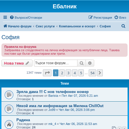
Ебалник
Въпроси/Отговори
Регистрация
Влез
Т
Начало форум
Секс услуги
Компаньонки и ескорт
София
ъ
София
р
Правила на форума
с
Забранява се споделянето на лична информация за непублични лица. Такива
постове ще бътат редактирани или трити.
е
н
Търсене
Разширено търсен
Нова тема
е
Страница
1
от
54
1
2
3
4
5
54
Следваща
1347 теми
…
Теми
Зряла дама !!! С нов телефонен номер
Последно мнение от
Barista
«
Пет Авг 07, 2026 6:21 am
Отговори:
1
Някой има ли информация за Милена ChillOut
Последно мнение от
Jo99
«
Чет Авг 06, 2026 3:06 pm
Отговори:
4
Радина
Последно мнение от
mk_4
«
Чет Авг 06, 2026 11:53 am
Отговори:
24