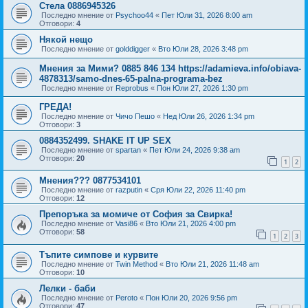
Стела 0886945326
Последно мнение от
Psychoo44
«
Пет Юли 31, 2026 8:00 am
Отговори:
4
Някой нещо
Последно мнение от
golddigger
«
Вто Юли 28, 2026 3:48 pm
Мнения за Мими? 0885 846 134 https://adamieva.info/obiava-
4878313/samo-dnes-65-palna-programa-bez
Последно мнение от
Reprobus
«
Пон Юли 27, 2026 1:30 pm
ГРЕДА!
Последно мнение от
Чичо Пешо
«
Нед Юли 26, 2026 1:34 pm
Отговори:
3
0884352499. SHAKE IT UP SEX
Последно мнение от
spartan
«
Пет Юли 24, 2026 9:38 am
Отговори:
20
1
2
Мнения??? 0877534101
Последно мнение от
razputin
«
Сря Юли 22, 2026 11:40 pm
Отговори:
12
Препоръка за момиче от София за Свирка!
Последно мнение от
Vasi86
«
Вто Юли 21, 2026 4:00 pm
Отговори:
58
1
2
3
Тъпите симпове и курвите
Последно мнение от
Twin Method
«
Вто Юли 21, 2026 11:48 am
Отговори:
10
Лелки - баби
Последно мнение от
Peroto
«
Пон Юли 20, 2026 9:56 pm
Отговори:
47