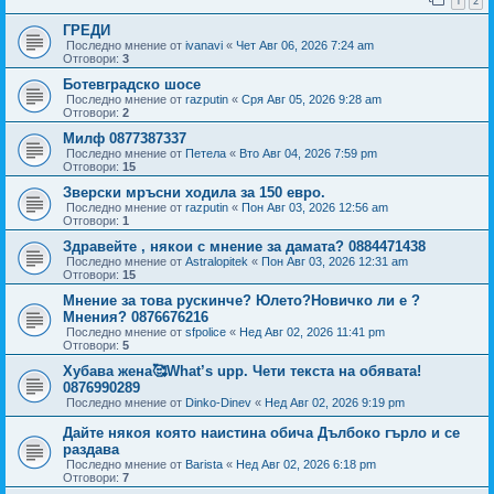
1
2
ГРЕДИ
Последно мнение от
ivanavi
«
Чет Авг 06, 2026 7:24 am
Отговори:
3
Ботевградско шосе
Последно мнение от
razputin
«
Сря Авг 05, 2026 9:28 am
Отговори:
2
Милф 0877387337
Последно мнение от
Петела
«
Вто Авг 04, 2026 7:59 pm
Отговори:
15
Зверски мръсни ходила за 150 евро.
Последно мнение от
razputin
«
Пон Авг 03, 2026 12:56 am
Отговори:
1
Здравейте , някои с мнение за дамата? 0884471438
Последно мнение от
Astralopitek
«
Пон Авг 03, 2026 12:31 am
Отговори:
15
Мнение за това рускинче? Юлето?Новичко ли е ?
Мнения? 0876676216
Последно мнение от
sfpolice
«
Нед Авг 02, 2026 11:41 pm
Отговори:
5
Хубава жена🥰What’s upp. Чети текста на обявата!
0876990289
Последно мнение от
Dinko-Dinev
«
Нед Авг 02, 2026 9:19 pm
Дайте някоя която наистина обича Дълбоко гърло и се
раздава
Последно мнение от
Barista
«
Нед Авг 02, 2026 6:18 pm
Отговори:
7