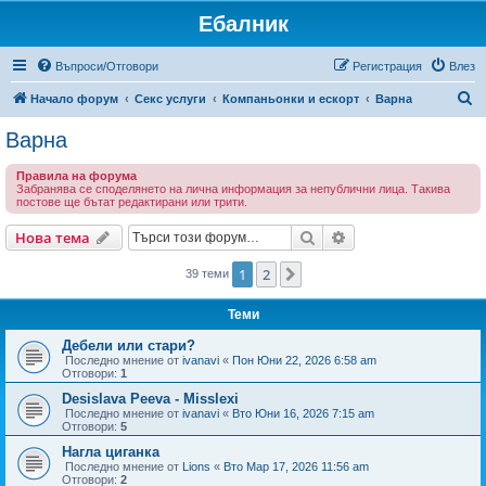
Ебалник
Въпроси/Отговори
Регистрация
Влез
Т
Начало форум
Секс услуги
Компаньонки и ескорт
Варна
ъ
Варна
р
Правила на форума
с
Забранява се споделянето на лична информация за непублични лица. Такива
постове ще бътат редактирани или трити.
е
н
Търсене
Разширено търсен
Нова тема
е
1
2
Следваща
39 теми
Теми
Дебели или стари?
Последно мнение от
ivanavi
«
Пон Юни 22, 2026 6:58 am
Отговори:
1
Desislava Peeva - Misslexi
Последно мнение от
ivanavi
«
Вто Юни 16, 2026 7:15 am
Отговори:
5
Нагла циганка
Последно мнение от
Lions
«
Вто Мар 17, 2026 11:56 am
Отговори:
2