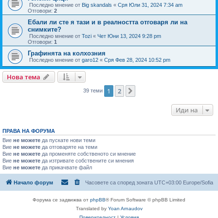
Последно мнение от
Big skandals
«
Сря Юли 31, 2024 7:34 am
Отговори:
2
Ебали ли сте я тази и в реалността отговаря ли на
снимките?
Последно мнение от
Tozi
«
Чет Юни 13, 2024 9:28 pm
Отговори:
1
Графинята на колхозния
Последно мнение от
garo12
«
Сря Фев 28, 2024 10:52 pm
Нова тема
1
2
Следваща
39 теми
Иди на
ПРАВА НА ФОРУМА
Вие
не можете
да пускате нови теми
Вие
не можете
да отговаряте на теми
Вие
не можете
да променяте собственото си мнение
Вие
не можете
да изтривате собствените си мнения
Вие
не можете
да прикачвате файл
Начало форум
Часовете са според зоната UTC+03:00 Europe/Sofia
Форума се задвижва от
phpBB
® Forum Software © phpBB Limited
Translated by
Yoan Arnaudov
Поверителност
|
Условия