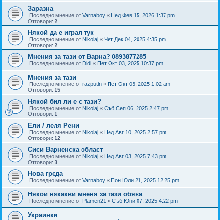
Заразна
Последно мнение от
Varnaboy
«
Нед Фев 15, 2026 1:37 pm
Отговори:
2
Някой да е играл тук
Последно мнение от
Nikolaj
«
Чет Дек 04, 2025 4:35 pm
Отговори:
2
Мнения за тази от Варна? 0893877285
Последно мнение от
Didi
«
Пет Окт 03, 2025 10:37 pm
Мнения за тази
Последно мнение от
razputin
«
Пет Окт 03, 2025 1:02 am
Отговори:
15
Някой бил ли е с тази?
Последно мнение от
Nikolaj
«
Съб Сеп 06, 2025 2:47 pm
Отговори:
1
Ели / леля Рени
Последно мнение от
Nikolaj
«
Нед Авг 10, 2025 2:57 pm
Отговори:
12
Сиси Варненска област
Последно мнение от
Nikolaj
«
Нед Авг 03, 2025 7:43 pm
Отговори:
3
Нова греда
Последно мнение от
Varnaboy
«
Пон Юли 21, 2025 12:25 pm
Някой някакви мненя за тази обява
Последно мнение от
Plamen21
«
Съб Юни 07, 2025 4:22 pm
Украинки