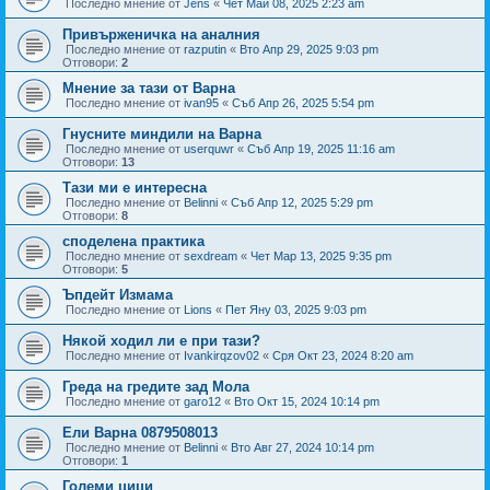
Последно мнение от
Jens
«
Чет Май 08, 2025 2:23 am
Привърженичка на аналния
Последно мнение от
razputin
«
Вто Апр 29, 2025 9:03 pm
Отговори:
2
Мнение за тази от Варна
Последно мнение от
ivan95
«
Съб Апр 26, 2025 5:54 pm
Гнусните миндили на Варна
Последно мнение от
userquwr
«
Съб Апр 19, 2025 11:16 am
Отговори:
13
Тази ми е интересна
Последно мнение от
Belinni
«
Съб Апр 12, 2025 5:29 pm
Отговори:
8
споделена практика
Последно мнение от
sexdream
«
Чет Мар 13, 2025 9:35 pm
Отговори:
5
Ъпдейт Измама
Последно мнение от
Lions
«
Пет Яну 03, 2025 9:03 pm
Някой ходил ли е при тази?
Последно мнение от
Ivankirqzov02
«
Сря Окт 23, 2024 8:20 am
Греда на гредите зад Мола
Последно мнение от
garo12
«
Вто Окт 15, 2024 10:14 pm
Ели Варна 0879508013
Последно мнение от
Belinni
«
Вто Авг 27, 2024 10:14 pm
Отговори:
1
Големи цици