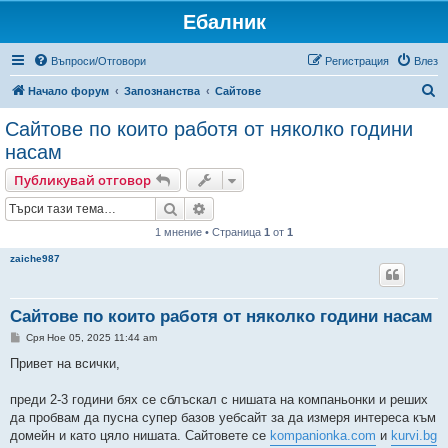
Ебалник
Въпроси/Отговори
Регистрация
Влез
Т
Начало форум
Запознанства
Сайтове
ъ
Сайтове по които работя от няколко години
р
насам
с
Публикувай отговор
е
Търсене
Разширено търсене
н
1 мнение • Страница
1
от
1
е
zaiche987
Сайтове по които работя от няколко години насам
М
Сря Ное 05, 2025 11:44 am
н
е
Привет на всички,
н
и
е
преди 2-3 години бях се сблъскал с нишата на компаньонки и реших
да пробвам да пусна супер базов уебсайт за да измеря интереса към
домейн и като цяло нишата. Сайтовете се
kompanionka.com
и
kurvi.bg