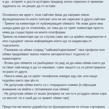
и да.. вторият е доста вулгарен предвид колко сериозно я приемам
задачата си, но реших да го оставя.
Основната ми идея с тези сайтове беше да направя някои
функционалности които липсват или не ми харесват в други сайтове:
- Триене на коментари от публикуващия обявата: Не знам дали има
нужда даже да се отнелязва, но това да се трият коментари просто
няма да съществува на моите платформи.
Триене на коментари ще се случва само ако са крайно неадекватни и
или съдържат лична информация която ще се индексира от
търсачките.
- Ранкване на обяви според "лайкове/харесвания" така профили или
обяви придобиват малко повече авторитетност отделно от
коментарите
- Всеки ден обявите се разбъркват по ред за да няма обяви които да
остават най-назад и да се наказват, само защото са се регистрирали
по-рано от други.
- Никога няма да се крият телефонни номера зад смс или нещо
подобно както при alo-то
- Не допускам обяви които са с откраднати снимки (и обръщам
внимание на мейли с оплаквания към обяви)
- Не допускам обяви от мъже (въпреки че често и усърдно някои хора
си мислят че е окей да си правят обяви там)
Предстои ми малко доработка по функционалности откъм сортиране