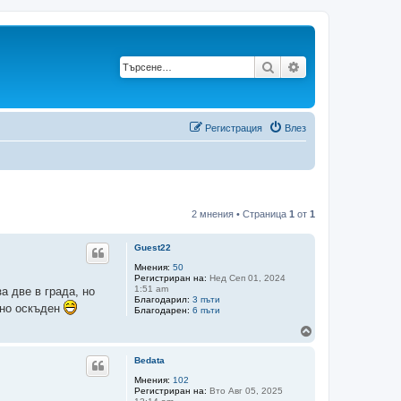
Търсене
Разширено търс
Регистрация
Влез
2 мнения • Страница
1
от
1
Guest22
Мнения:
50
Регистриран на:
Нед Сеп 01, 2024
1:51 am
а две в града, но
Благодарил:
3 пъти
чно оскъден
Благодарен:
6 пъти
В
ъ
р
Bedata
н
е
Мнения:
102
Регистриран на:
Вто Авг 05, 2025
т