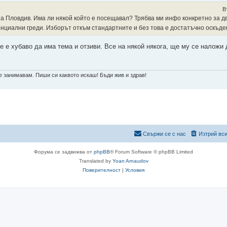
В
за Пловдив. Има ли някой който е посещавал? Трябва ми инфо конкретно за две
тенциални греди. Изборът откъм стандартните и без това е достатъчно оскъд
е е хубаво да има тема и отзиви. Все на някой някога, ще му се наложи 
е занимавам. Пиши си каквото искаш! Бъди жив и здрав!
Свържи се с нас
Изтрий вси
Форума се задвижва от
phpBB
® Forum Software © phpBB Limited
Translated by
Yoan Arnaudov
Поверителност
|
Условия