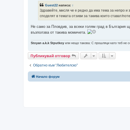
н
Guest22
написа:
↑
и
е
Здравейте, мисля че е редно да има тема за непро и 
споделят в темата отзиви за такива които стават/по
Не само за Пловдив, за всеки голям град в България щ
възползва от такива момичета.
Stoyan a.k.k Stputkoy
или нещо такова: С прошляци като теб не с
Публикувай отговор
Обратно към “Любителско”
Начало форум