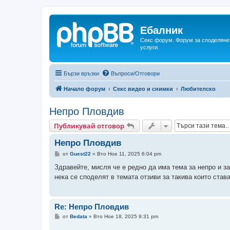
Ебалник
Секс форум. Форум за споделяне 
услуги.
Бързи връзки
Въпроси/Отговори
Начало форум
Секс видео и снимки
Любителско
Непро Пловдив
Публикувай отговор
Непро Пловдив
М
от
Guest22
»
Вто Ное 11, 2025 6:04 pm
н
е
Здравейте, мисля че е редно да има тема за непро и з
н
нека се споделят в темата отзиви за такива които ста
и
е
Re: Непро Пловдив
М
от
Bedata
»
Вто Ное 18, 2025 9:31 pm
н
е