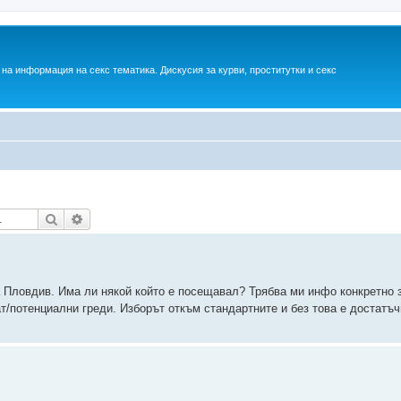
на информация на секс тематика. Дискусия за курви, проститутки и секс
Търсене
Разширено търсене
а Пловдив. Има ли някой който е посещавал? Трябва ми инфо конкретно з
ват/потенциални греди. Изборът откъм стандартните и без това е достатъ