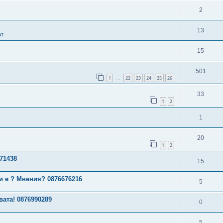
2
13
ат
15
501
1
22
23
24
25
26
…
33
1
2
1
20
1
2
71438
15
 е ? Мнения? 0876676216
5
вата! 0876990289
0
5