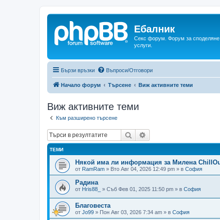
Ебалник
Секс форум. Форум за споделяне 
услуги.
Бързи връзки
Въпроси/Отговори
Начало форум
Търсене
Виж активните теми
Виж активните теми
Към разширено търсене
Търсене
Разширено търсене
ТЕМИ
Някой има ли информация за Милена ChillOu
от
RamRam
»
Вто Авг 04, 2026 12:49 pm
» в
София
Радина
от
Hris88_
»
Съб Фев 01, 2025 11:50 pm
» в
София
Благовеста
от
Jo99
»
Пон Авг 03, 2026 7:34 am
» в
София