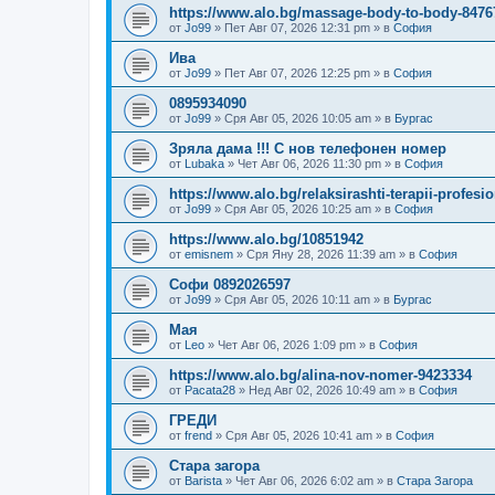
https://www.alo.bg/massage-body-to-body-8476
от
Jo99
»
Пет Авг 07, 2026 12:31 pm
» в
София
Ива
от
Jo99
»
Пет Авг 07, 2026 12:25 pm
» в
София
0895934090
от
Jo99
»
Сря Авг 05, 2026 10:05 am
» в
Бургас
Зряла дама !!! С нов телефонен номер
от
Lubaka
»
Чет Авг 06, 2026 11:30 pm
» в
София
https://www.alo.bg/relaksirashti-terapii-profes
от
Jo99
»
Сря Авг 05, 2026 10:25 am
» в
София
https://www.alo.bg/10851942
от
emisnem
»
Сря Яну 28, 2026 11:39 am
» в
София
Софи 0892026597
от
Jo99
»
Сря Авг 05, 2026 10:11 am
» в
Бургас
Мая
от
Leo
»
Чет Авг 06, 2026 1:09 pm
» в
София
https://www.alo.bg/alina-nov-nomer-9423334
от
Pacata28
»
Нед Авг 02, 2026 10:49 am
» в
София
ГРЕДИ
от
frend
»
Сря Авг 05, 2026 10:41 am
» в
София
Стара загора
от
Barista
»
Чет Авг 06, 2026 6:02 am
» в
Стара Загора