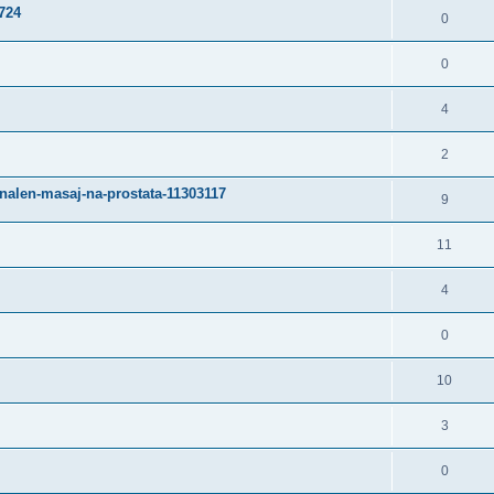
724
0
0
4
2
ionalen-masaj-na-prostata-11303117
9
11
4
0
10
3
0