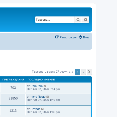
Търсене
Разширено търс
Регистрация
Влез
1
2
Следваща
Търсенето върна 27 резултата
ПРЕГЛЕЖДАНИЯ
ПОСЛЕДНО МНЕНИЕ
от
RamRam
703
Пет Авг 07, 2026 3:14 pm
от
Чичо Пешо
31850
Пет Авг 07, 2026 1:49 pm
от
Петела
1313
Пет Авг 07, 2026 1:06 pm