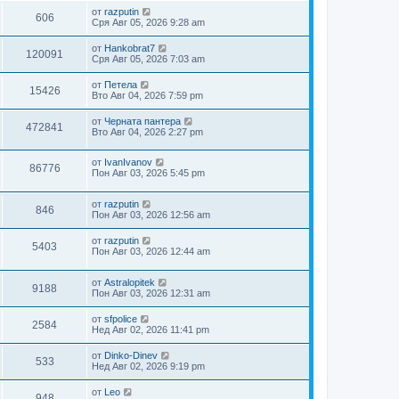
от
razputin
606
Сря Авг 05, 2026 9:28 am
от
Hankobrat7
120091
Сря Авг 05, 2026 7:03 am
от
Петела
15426
Вто Авг 04, 2026 7:59 pm
от
Черната пантера
472841
Вто Авг 04, 2026 2:27 pm
от
IvanIvanov
86776
Пон Авг 03, 2026 5:45 pm
от
razputin
846
Пон Авг 03, 2026 12:56 am
от
razputin
5403
Пон Авг 03, 2026 12:44 am
от
Astralopitek
9188
Пон Авг 03, 2026 12:31 am
от
sfpolice
2584
Нед Авг 02, 2026 11:41 pm
от
Dinko-Dinev
533
Нед Авг 02, 2026 9:19 pm
от
Leo
948