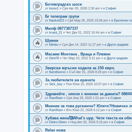
Ботевградско шосе
от
loose1
»
Сря Авг 05, 2026 2:30 am
» в
София
Бг телеграм групи
от
Nasko023
»
Сря Мар 26, 2025 10:06 pm
» в
Еротичен ч
Милф 0877387337
от
krasii_21
»
Чет Дек 01, 2022 10:44 am
» в
София
Шумен
от
klimbu
»
Сря Дек 14, 2022 11:27 pm
» в
Други градове
Масажи Монтана , Враца и Плевен
от
Dimi78
»
Чет Мар 10, 2022 5:21 pm
» в
Други градове
Зверски мръсни ходила за 150 евро.
от
БатеБончо
»
Съб Авг 01, 2026 8:28 pm
» в
София
За любителите на крачета
от
Sick_boy
»
Пон Юни 15, 2026 10:07 pm
» в
София
Здравейте , някои с мнение за дамата? 08844
от
RamRam
»
Сря Апр 29, 2026 1:01 pm
» в
София
Мнение за това рускинче? Юлето?Новичко ли
от
RamRam
»
Вто Юни 23, 2026 6:12 pm
» в
София
Хубава жена🥰What’s upp. Чети текста на обя
от
Dinko-Dinev
»
Нед Авг 02, 2026 9:19 pm
» в
София
Relax нова