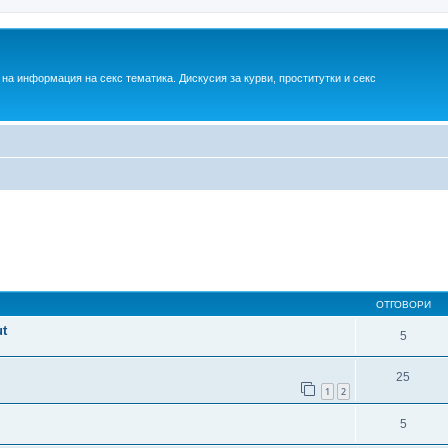
на информация на секс тематика. Дискусия за курви, проститутки и секс
ОТГОВОРИ
t
5
25
1
2
5